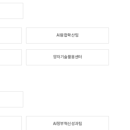
AI융합확산팀
양자기술활용센터
AI정부혁신성과팀