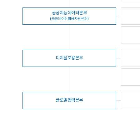
공공지능데이터본부
(공공데이터활용지원센터)
디지털포용본부
글로벌협력본부