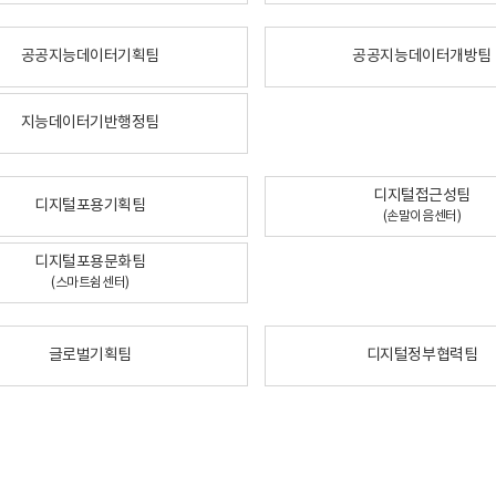
공공지능데이터기획팀
공공지능데이터개방팀
지능데이터기반행정팀
디지털접근성팀
디지털포용기획팀
(손말이음센터)
디지털포용문화팀
(스마트쉼센터)
글로벌기획팀
디지털정부협력팀