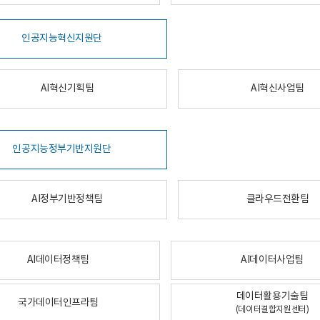
인공지능혁신지원단
AI혁신기획팀
AI혁신사업팀
인공지능정부기반지원단
AI정부기반정책팀
클라우드전환팀
AI데이터정책팀
AI데이터사업팀
데이터활용기술팀
국가데이터인프라팀
(데이터결합지원센터)