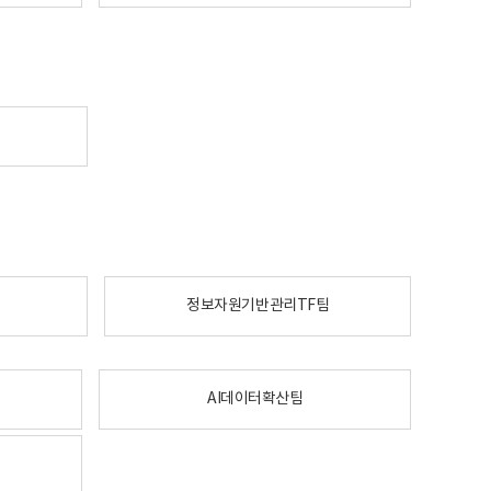
정보자원기반관리TF팀
AI데이터확산팀