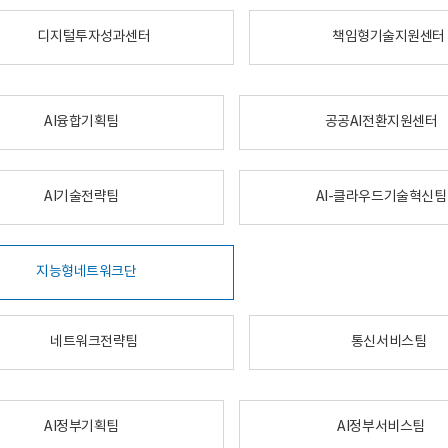
디지털투자성과센터
책임형기술지원센터
AI융합기획팀
공공AI전환지원센터
AI기술전략팀
AI-클라우드기술혁신팀
지능형네트워크단
네트워크전략팀
통신서비스팀
AI정부기획팀
AI정부서비스팀