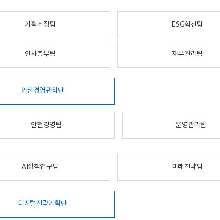
기획조정팀
ESG혁신팀
인사총무팀
재무관리팀
안전경영관리단
안전경영팀
운영관리팀
AI정책연구팀
미래전략팀
디지털전략기획단