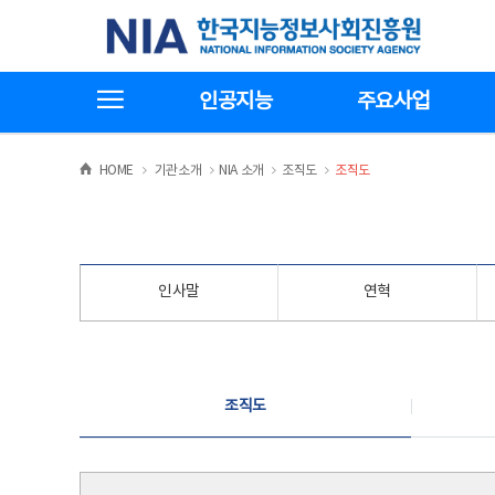
본
전
한국지능정보사회진흥원
문
체
바
메
로
뉴
가
바
전체메뉴보기
기
로
인공지능
주요사업
가
기
>
>
>
>
HOME
기관소개
NIA 소개
조직도
조직도
인사말
연혁
조직도
조직도
조직도