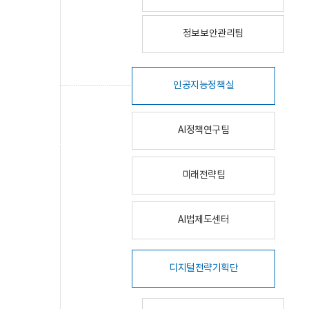
정보보안관리팀
인공지능정책실
AI정책연구팀
미래전략팀
AI법제도센터
디지털전략기획단