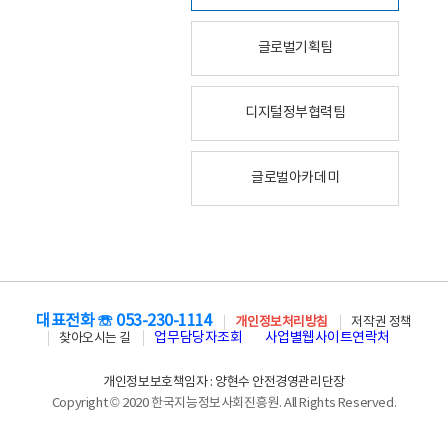
글로벌기획팀
디지털정부협력팀
글로벌아카데미
대표전화 ☏ 053-230-1114
개인정보처리방침
저작권 정책
업무담당자조회
사업별웹사이트연락처
찾아오시는 길
개인정보보호책임자 : 양현수 안전경영관리단장
Copyright © 2020 한국지능정보사회진흥원. All Rights Reserved.