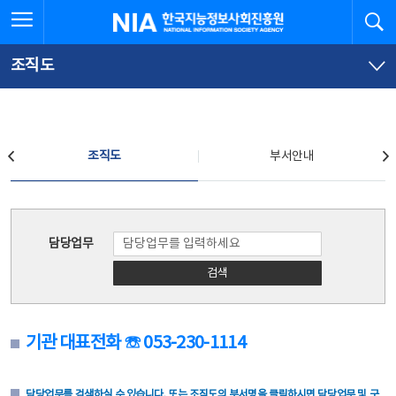
본
전
전체메뉴 열기
검
한국지능정보사회진흥원
문
체
바
메
로
뉴
가
바
조직도
기
로
가
기
조직도
조직도
부서안내
조직도
담당업무
검색
기관 대표전화 ☏ 053-230-1114
담당업무를 검색하실 수 있습니다. 또는 조직도의 부서명을 클릭하시면 담당업무 및 구