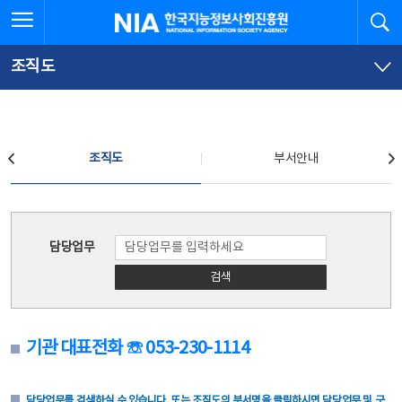
본
전
전체메뉴 열기
검
한국지능정보사회진흥원
문
체
바
메
로
뉴
가
바
조직도
기
로
가
기
조직도
조직도
부서안내
조직도
담당업무
검색
기관 대표전화 ☏ 053-230-1114
담당업무를 검색하실 수 있습니다. 또는 조직도의 부서명을 클릭하시면 담당업무 및 구