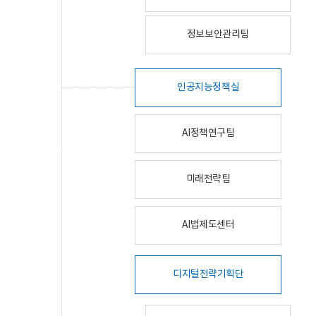
정보보안관리팀
인공지능정책실
AI정책연구팀
미래전략팀
AI법제도센터
디지털전략기획단