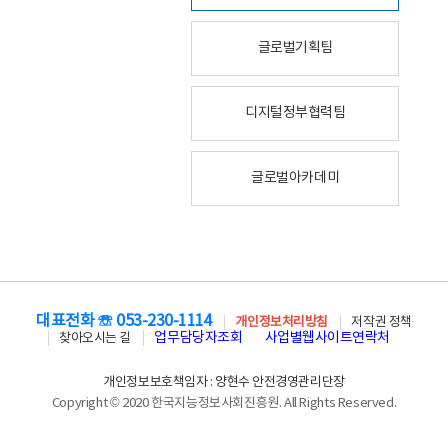
글로벌기획팀
디지털정부협력팀
글로벌아카데미
대표전화 ☏ 053-230-1114
개인정보처리방침
저작권 정책
업무담당자조회
사업별웹사이트연락처
찾아오시는 길
개인정보보호책임자 : 양현수 안전경영관리단장
Copyright © 2020 한국지능정보사회진흥원. All Rights Reserved.