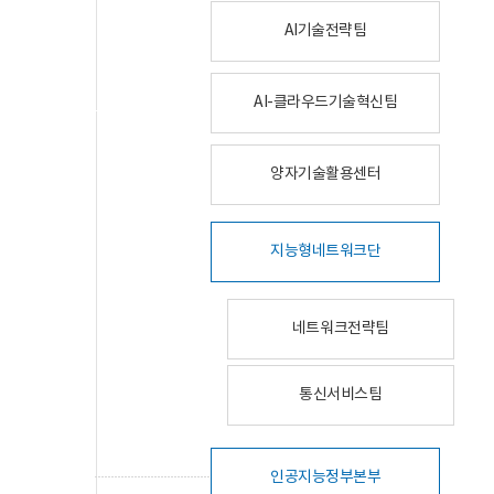
AI기술전략팀
AI-클라우드기술혁신팀
양자기술활용센터
지능형네트워크단
네트워크전략팀
통신서비스팀
인공지능정부본부