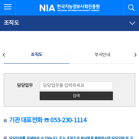
본
전
전체메뉴 열기
검
한국지능정보사회진흥원
문
체
바
메
로
뉴
가
바
조직도
기
로
가
기
조직도
조직도
부서안내
조직도
담당업무
검색
기관 대표전화 ☏ 053-230-1114
담당업무를 검색하실 수 있습니다. 또는 조직도의 부서명을 클릭하시면 담당업무 및 구