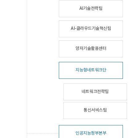
AI기술전략팀
AI-클라우드기술혁신팀
양자기술활용센터
지능형네트워크단
네트워크전략팀
통신서비스팀
인공지능정부본부