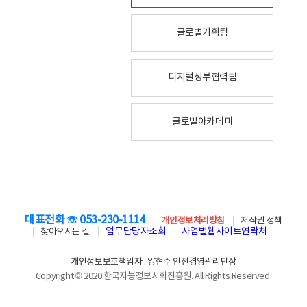
글로벌기획팀
디지털정부협력팀
글로벌아카데미
대표전화 ☏ 053-230-1114
개인정보처리방침
저작권 정책
업무담당자조회
사업별웹사이트연락처
찾아오시는 길
개인정보보호책임자 : 양현수 안전경영관리단장
Copyright © 2020 한국지능정보사회진흥원. All Rights Reserved.