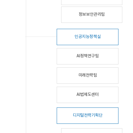
정보보안관리팀
인공지능정책실
AI정책연구팀
미래전략팀
AI법제도센터
디지털전략기획단