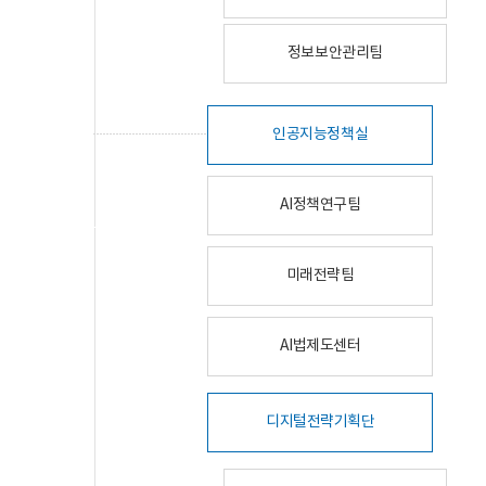
정보보안관리팀
인공지능정책실
AI정책연구팀
미래전략팀
AI법제도센터
디지털전략기획단