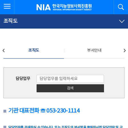
본
전
전체메뉴 열기
검
한국지능정보사회진흥원
문
체
바
메
로
뉴
가
바
조직도
기
로
가
기
조직도
조직도
부서안내
조직도
담당업무
검색
기관 대표전화 ☏ 053-230-1114
담당업무를 검색하실 수 있습니다. 또는 조직도의 부서명을 클릭하시면 담당업무 및 구