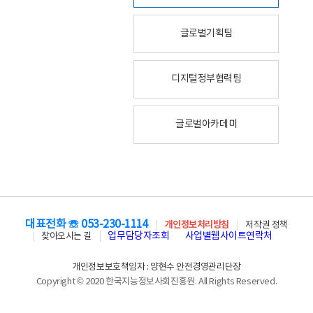
글로벌기획팀
디지털정부협력팀
글로벌아카데미
대표전화 ☏ 053-230-1114
개인정보처리방침
저작권 정책
업무담당자조회
사업별웹사이트연락처
찾아오시는 길
개인정보보호책임자 : 양현수 안전경영관리단장
Copyright © 2020 한국지능정보사회진흥원. All Rights Reserved.