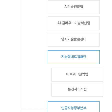
AI기술전략팀
AI-클라우드기술혁신팀
양자기술활용센터
지능형네트워크단
네트워크전략팀
통신서비스팀
인공지능정부본부