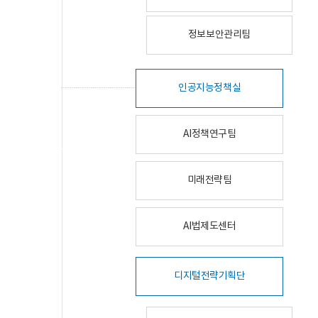
정보보안관리팀
인공지능정책실
AI정책연구팀
미래전략팀
AI법제도센터
디지털전략기획단