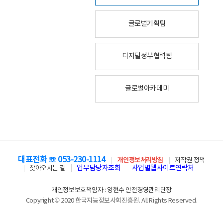
글로벌기획팀
디지털정부협력팀
글로벌아카데미
대표전화 ☏ 053-230-1114
개인정보처리방침
저작권 정책
업무담당자조회
사업별웹사이트연락처
찾아오시는 길
개인정보보호책임자 : 양현수 안전경영관리단장
Copyright © 2020 한국지능정보사회진흥원. All Rights Reserved.