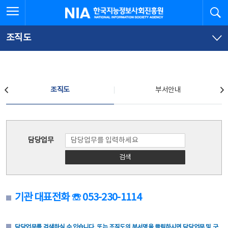
본
전
전체메뉴 열기
검
한국지능정보사회진흥원
문
체
바
메
로
뉴
가
바
조직도
기
로
가
기
조직도
조직도
부서안내
조직도
담당업무
검색
기관 대표전화 ☏ 053-230-1114
담당업무를 검색하실 수 있습니다. 또는 조직도의 부서명을 클릭하시면 담당업무 및 구