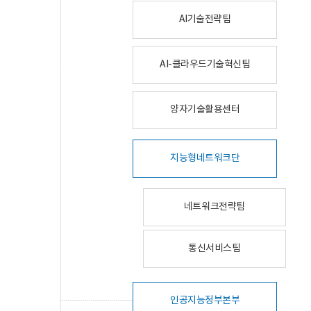
AI기술전략팀
AI-클라우드기술혁신팀
양자기술활용센터
지능형네트워크단
네트워크전략팀
통신서비스팀
인공지능정부본부