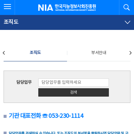
본
전
전체메뉴 열기
검
한국지능정보사회진흥원
문
체
바
메
로
뉴
가
바
조직도
기
로
가
기
조직도
조직도
부서안내
조직도
담당업무
검색
기관 대표전화 ☏ 053-230-1114
담당업무를 검색하실 수 있습니다. 또는 조직도의 부서명을 클릭하시면 담당업무 및 구