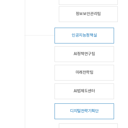
정보보안관리팀
인공지능정책실
AI정책연구팀
미래전략팀
AI법제도센터
디지털전략기획단