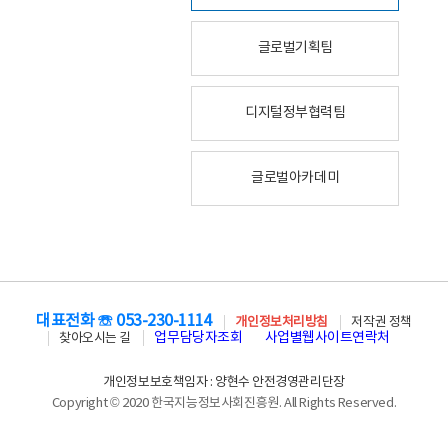
글로벌기획팀
디지털정부협력팀
글로벌아카데미
대표전화 ☏ 053-230-1114
개인정보처리방침
저작권 정책
업무담당자조회
사업별웹사이트연락처
찾아오시는 길
개인정보보호책임자 : 양현수 안전경영관리단장
Copyright © 2020 한국지능정보사회진흥원. All Rights Reserved.