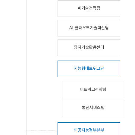
AI기술전략팀
AI-클라우드기술혁신팀
양자기술활용센터
지능형네트워크단
네트워크전략팀
통신서비스팀
인공지능정부본부