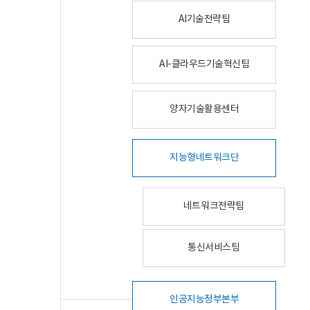
AI기술전략팀
AI-클라우드기술혁신팀
양자기술활용센터
지능형네트워크단
네트워크전략팀
통신서비스팀
인공지능정부본부