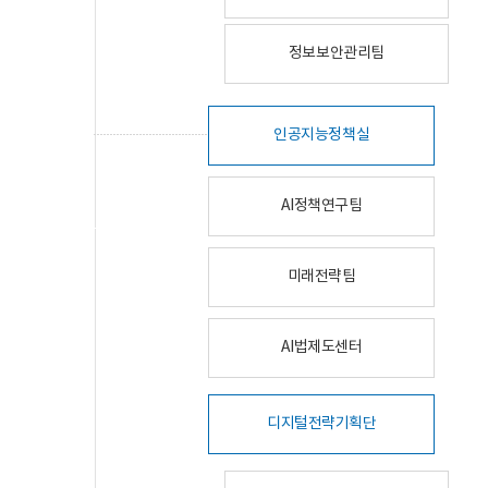
정보보안관리팀
인공지능정책실
AI정책연구팀
미래전략팀
AI법제도센터
디지털전략기획단