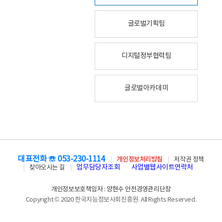
글로벌기획팀
디지털정부협력팀
글로벌아카데미
대표전화 ☏ 053-230-1114
개인정보처리방침
저작권 정책
업무담당자조회
사업별웹사이트연락처
찾아오시는 길
개인정보보호책임자 : 양현수 안전경영관리단장
Copyright © 2020 한국지능정보사회진흥원. All Rights Reserved.