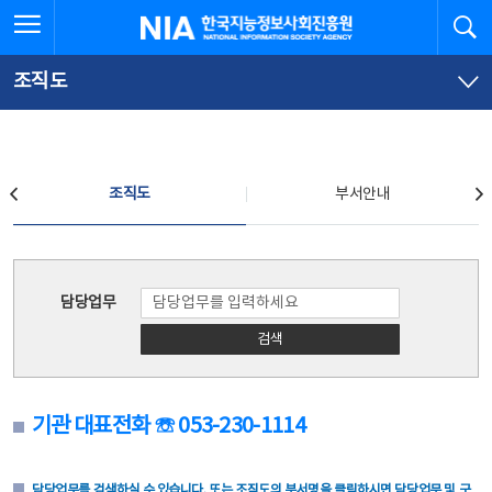
본
전
전체메뉴 열기
검
한국지능정보사회진흥원
문
체
바
메
로
뉴
가
바
조직도
기
로
가
기
조직도
조직도
부서안내
조직도
담당업무
검색
기관 대표전화 ☏ 053-230-1114
담당업무를 검색하실 수 있습니다. 또는 조직도의 부서명을 클릭하시면 담당업무 및 구