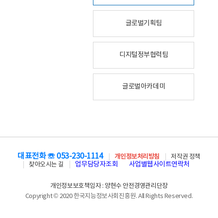
글로벌기획팀
디지털정부협력팀
글로벌아카데미
대표전화 ☏ 053-230-1114
개인정보처리방침
저작권 정책
업무담당자조회
사업별웹사이트연락처
찾아오시는 길
개인정보보호책임자 : 양현수 안전경영관리단장
Copyright © 2020 한국지능정보사회진흥원. All Rights Reserved.