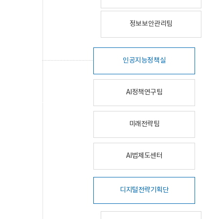
정보보안관리팀
인공지능정책실
AI정책연구팀
미래전략팀
AI법제도센터
디지털전략기획단