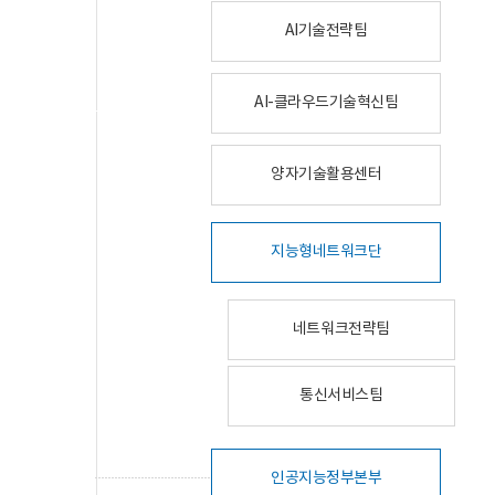
AI기술전략팀
AI-클라우드기술혁신팀
양자기술활용센터
지능형네트워크단
네트워크전략팀
통신서비스팀
인공지능정부본부