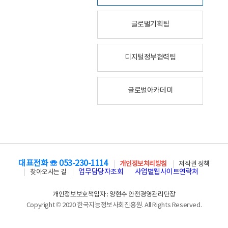
글로벌기획팀
디지털정부협력팀
글로벌아카데미
대표전화 ☏ 053-230-1114
개인정보처리방침
저작권 정책
업무담당자조회
사업별웹사이트연락처
찾아오시는 길
개인정보보호책임자 : 양현수 안전경영관리단장
Copyright © 2020 한국지능정보사회진흥원. All Rights Reserved.