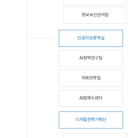
정보보안관리팀
인공지능정책실
AI정책연구팀
미래전략팀
AI법제도센터
디지털전략기획단