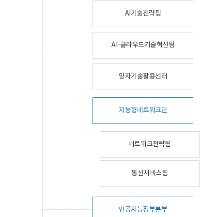
AI기술전략팀
AI-클라우드기술혁신팀
양자기술활용센터
지능형네트워크단
네트워크전략팀
통신서비스팀
인공지능정부본부