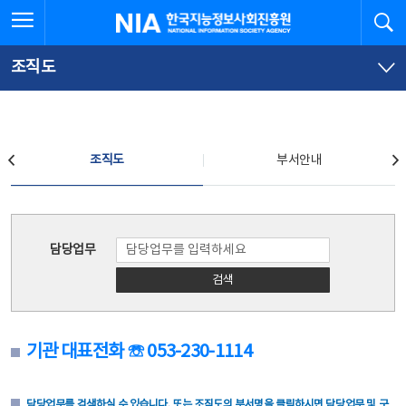
본
전
전체메뉴 열기
검
한국지능정보사회진흥원
문
체
바
메
로
뉴
가
바
조직도
기
로
가
기
조직도
조직도
부서안내
조직도
담당업무
검색
기관 대표전화 ☏ 053-230-1114
담당업무를 검색하실 수 있습니다. 또는 조직도의 부서명을 클릭하시면 담당업무 및 구