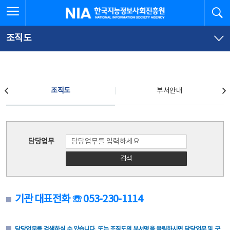
본
전
전체메뉴 열기
검
한국지능정보사회진흥원
문
체
바
메
로
뉴
가
바
조직도
기
로
가
기
조직도
조직도
부서안내
조직도
담당업무
검색
기관 대표전화 ☏ 053-230-1114
담당업무를 검색하실 수 있습니다. 또는 조직도의 부서명을 클릭하시면 담당업무 및 구