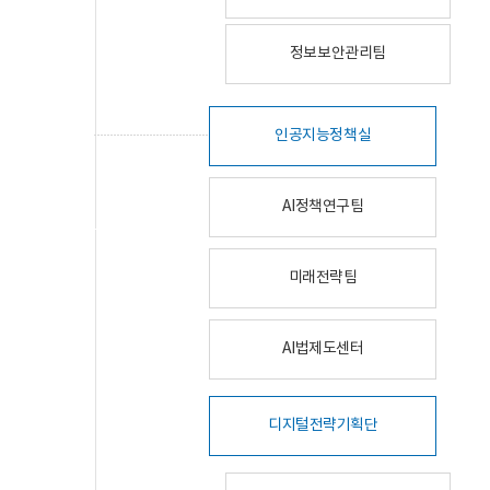
정보보안관리팀
인공지능정책실
AI정책연구팀
미래전략팀
AI법제도센터
디지털전략기획단