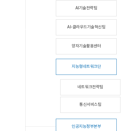
AI기술전략팀
AI-클라우드기술혁신팀
양자기술활용센터
지능형네트워크단
네트워크전략팀
통신서비스팀
인공지능정부본부