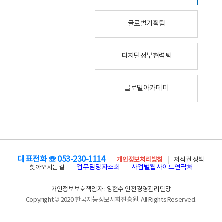
글로벌기획팀
디지털정부협력팀
글로벌아카데미
대표전화 ☏ 053-230-1114
개인정보처리방침
저작권 정책
업무담당자조회
사업별웹사이트연락처
찾아오시는 길
개인정보보호책임자 : 양현수 안전경영관리단장
Copyright © 2020 한국지능정보사회진흥원. All Rights Reserved.