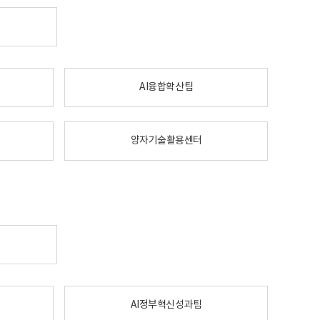
AI융합확산팀
양자기술활용센터
AI정부혁신성과팀