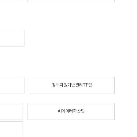
정보자원기반관리TF팀
AI데이터확산팀