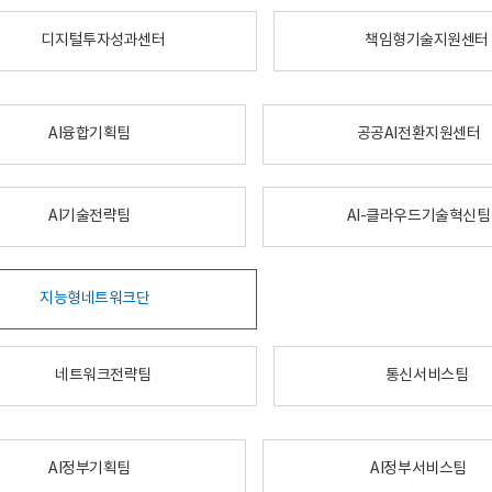
디지털투자성과센터
책임형기술지원센터
AI융합기획팀
공공AI전환지원센터
AI기술전략팀
AI-클라우드기술혁신팀
지능형네트워크단
네트워크전략팀
통신서비스팀
AI정부기획팀
AI정부서비스팀