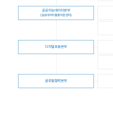
공공지능데이터본부
(공공데이터활용지원센터)
디지털포용본부
글로벌협력본부