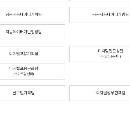
공공지능데이터기획팀
공공지능데이터개방팀
지능데이터기반행정팀
디지털접근성팀
디지털포용기획팀
(손말이음센터)
디지털포용문화팀
(스마트쉼센터)
글로벌기획팀
디지털정부협력팀