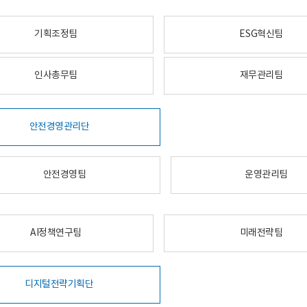
기획조정팀
ESG혁신팀
인사총무팀
재무관리팀
안전경영관리단
안전경영팀
운영관리팀
AI정책연구팀
미래전략팀
디지털전략기획단