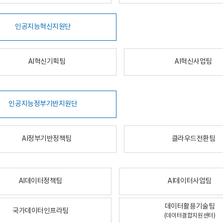
인공지능혁신지원단
AI혁신기획팀
AI혁신사업팀
인공지능정부기반지원단
AI정부기반정책팀
클라우드전환팀
AI데이터정책팀
AI데이터사업팀
데이터활용기술팀
국가데이터인프라팀
(데이터결합지원센터)