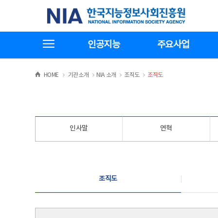
본
전
한국지능정보사회진흥원
문
체
바
메
로
뉴
가
바
전체메뉴보기
기
로
인공지능
주요사업
가
기
>
>
>
>
HOME
기관소개
NIA 소개
조직도
조직도
인사말
연혁
조직도
조직도
조직도