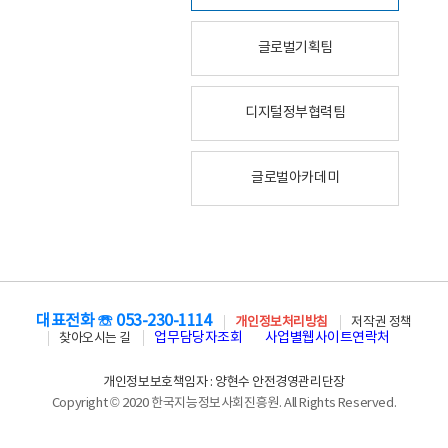
글로벌기획팀
디지털정부협력팀
글로벌아카데미
대표전화 ☏ 053-230-1114
개인정보처리방침
저작권 정책
업무담당자조회
사업별웹사이트연락처
찾아오시는 길
개인정보보호책임자 : 양현수 안전경영관리단장
Copyright © 2020 한국지능정보사회진흥원. All Rights Reserved.