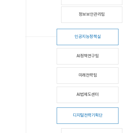
정보보안관리팀
인공지능정책실
AI정책연구팀
미래전략팀
AI법제도센터
디지털전략기획단