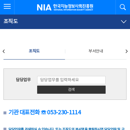
본
전
전체메뉴 열기
검
한국지능정보사회진흥원
문
체
바
메
로
뉴
가
바
조직도
기
로
가
기
조직도
조직도
부서안내
조직도
담당업무
검색
기관 대표전화 ☏ 053-230-1114
담당업무를 검색하실 수 있습니다. 또는 조직도의 부서명을 클릭하시면 담당업무 및 구