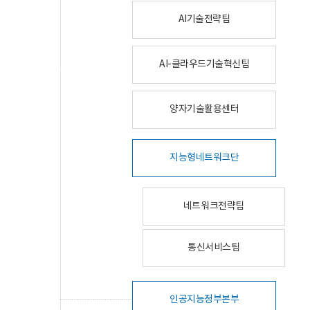
AI기술전략팀
AI-클라우드기술혁신팀
양자기술활용센터
지능형네트워크단
네트워크전략팀
통신서비스팀
인공지능정부본부