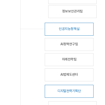
정보보안관리팀
인공지능정책실
AI정책연구팀
미래전략팀
AI법제도센터
디지털전략기획단