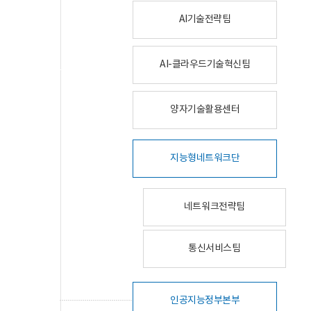
AI기술전략팀
AI-클라우드기술혁신팀
양자기술활용센터
지능형네트워크단
네트워크전략팀
통신서비스팀
인공지능정부본부