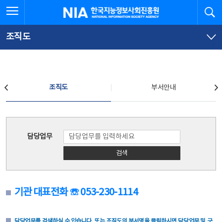
본
전
전체메뉴 열기
검
한국지능정보사회진흥원
문
체
바
메
로
뉴
가
바
조직도
기
로
가
기
조직도
조직도
부서안내
조직도
담당업무
검색
기관 대표전화 ☏ 053-230-1114
담당업무를 검색하실 수 있습니다. 또는 조직도의 부서명을 클릭하시면 담당업무 및 구