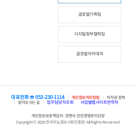
글로벌기획팀
디지털정부협력팀
글로벌아카데미
대표전화 ☏ 053-230-1114
개인정보처리방침
저작권 정책
업무담당자조회
사업별웹사이트연락처
찾아오시는 길
개인정보보호책임자 : 양현수 안전경영관리단장
Copyright © 2020 한국지능정보사회진흥원. All Rights Reserved.