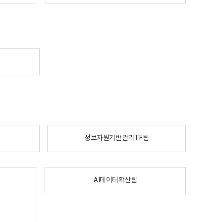
정보자원기반관리TF팀
AI데이터확산팀