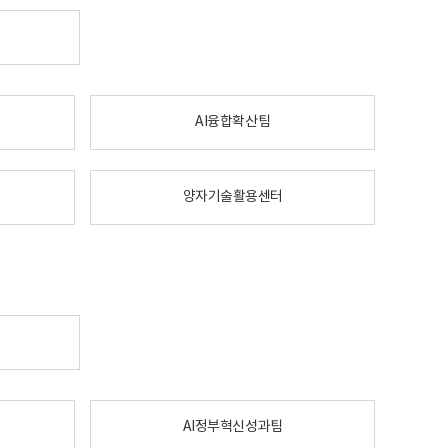
AI융합확산팀
양자기술활용센터
AI정부혁신성과팀