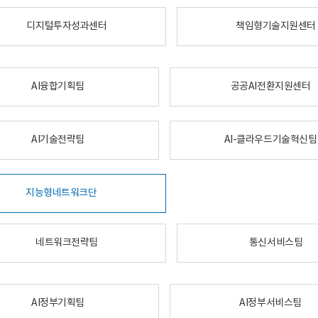
디지털투자성과센터
책임형기술지원센터
AI융합기획팀
공공AI전환지원센터
AI기술전략팀
AI-클라우드기술혁신팀
지능형네트워크단
네트워크전략팀
통신서비스팀
AI정부기획팀
AI정부서비스팀