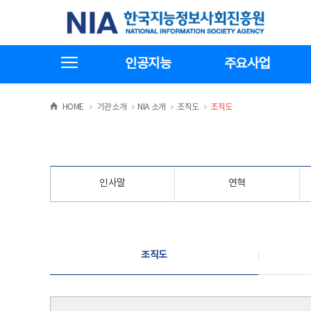
본
전
한국지능정보사회진흥원
문
체
바
메
로
뉴
가
바
전체메뉴보기
기
로
인공지능
주요사업
가
기
>
>
>
>
HOME
기관소개
NIA 소개
조직도
조직도
인사말
연혁
조직도
조직도
조직도