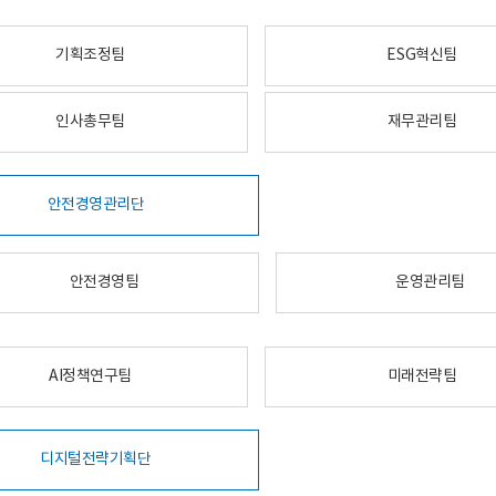
기획조정팀
ESG혁신팀
인사총무팀
재무관리팀
안전경영관리단
안전경영팀
운영관리팀
AI정책연구팀
미래전략팀
디지털전략기획단