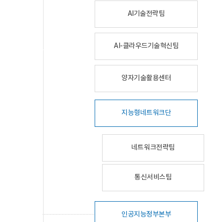
AI기술전략팀
AI-클라우드기술혁신팀
양자기술활용센터
지능형네트워크단
네트워크전략팀
통신서비스팀
인공지능정부본부