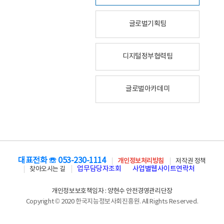
글로벌기획팀
디지털정부협력팀
글로벌아카데미
대표전화 ☏ 053-230-1114
개인정보처리방침
저작권 정책
업무담당자조회
사업별웹사이트연락처
찾아오시는 길
개인정보보호책임자 : 양현수 안전경영관리단장
Copyright © 2020 한국지능정보사회진흥원. All Rights Reserved.