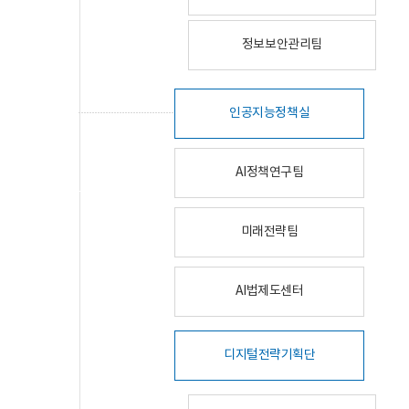
정보보안관리팀
인공지능정책실
AI정책연구팀
미래전략팀
AI법제도센터
디지털전략기획단