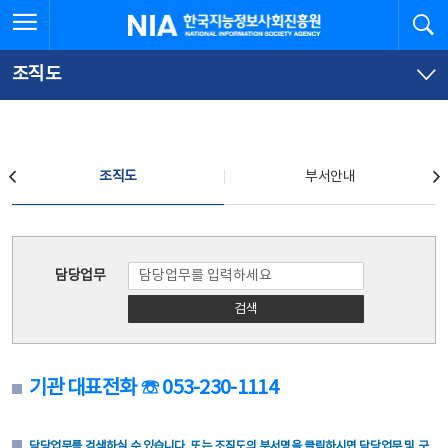
본
전
전체메뉴 열기
검
한국지능정보사회진흥원
문
체
바
메
로
뉴
가
바
조직도
기
로
가
기
조직도
조직도
부서안내
조직도
담당업무
검색
기관 대표전화 ☏ 053-230-1114
담당업무를 검색하실 수 있습니다. 또는 조직도의 부서명을 클릭하시면 담당업무 및 구