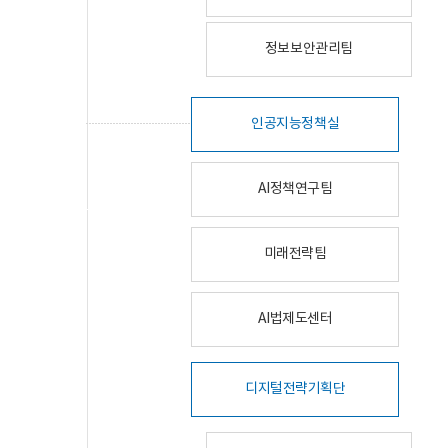
정보보안관리팀
인공지능정책실
AI정책연구팀
미래전략팀
AI법제도센터
디지털전략기획단