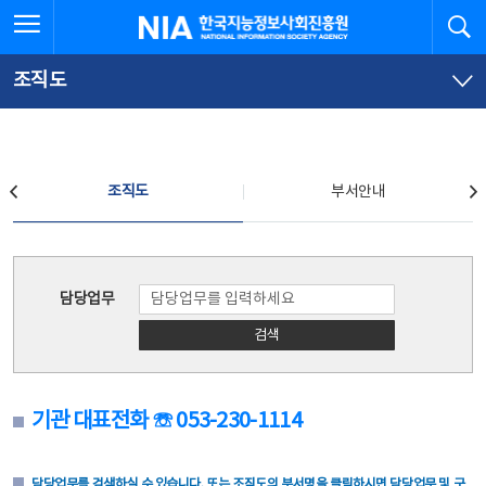
본
전
전체메뉴 열기
검
한국지능정보사회진흥원
문
체
바
메
로
뉴
가
바
조직도
기
로
가
기
조직도
조직도
부서안내
조직도
담당업무
검색
기관 대표전화 ☏ 053-230-1114
담당업무를 검색하실 수 있습니다. 또는 조직도의 부서명을 클릭하시면 담당업무 및 구