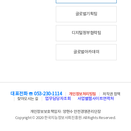
글로벌기획팀
디지털정부협력팀
글로벌아카데미
대표전화 ☏ 053-230-1114
개인정보처리방침
저작권 정책
업무담당자조회
사업별웹사이트연락처
찾아오시는 길
개인정보보호책임자 : 양현수 안전경영관리단장
Copyright © 2020 한국지능정보사회진흥원. All Rights Reserved.