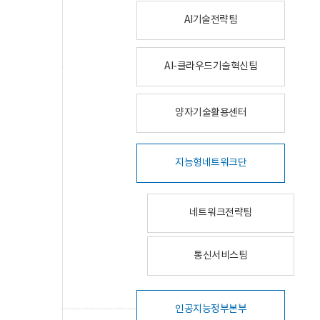
AI기술전략팀
AI-클라우드기술혁신팀
양자기술활용센터
지능형네트워크단
네트워크전략팀
통신서비스팀
인공지능정부본부