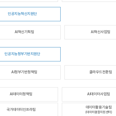
인공지능혁신지원단
AI혁신기획팀
AI혁신사업팀
인공지능정부기반지원단
AI정부기반정책팀
클라우드전환팀
AI데이터정책팀
AI데이터사업팀
데이터활용기술팀
국가데이터인프라팀
(데이터결합지원센터)