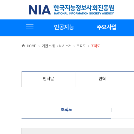
본
전
한국지능정보사회진흥원
문
체
바
메
로
뉴
가
바
전체메뉴보기
기
로
인공지능
주요사업
가
기
>
>
>
>
HOME
기관소개
NIA 소개
조직도
조직도
인사말
연혁
조직도
조직도
조직도