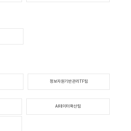
정보자원기반관리TF팀
AI데이터확산팀