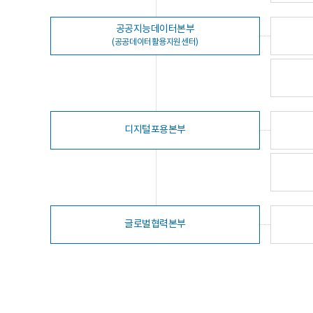
공공지능데이터본부
(공공데이터활용지원센터)
디지털포용본부
글로벌협력본부