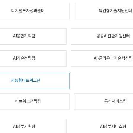
디지털투자성과센터
책임형기술지원센터
AI융합기획팀
공공AI전환지원센터
AI기술전략팀
AI-클라우드기술혁신팀
지능형네트워크단
네트워크전략팀
통신서비스팀
AI정부기획팀
AI정부서비스팀