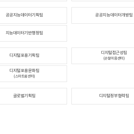
공공지능데이터기획팀
공공지능데이터개방팀
지능데이터기반행정팀
디지털접근성팀
디지털포용기획팀
(손말이음센터)
디지털포용문화팀
(스마트쉼센터)
글로벌기획팀
디지털정부협력팀