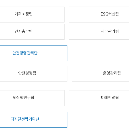
기획조정팀
ESG혁신팀
인사총무팀
재무관리팀
안전경영관리단
안전경영팀
운영관리팀
AI정책연구팀
미래전략팀
디지털전략기획단