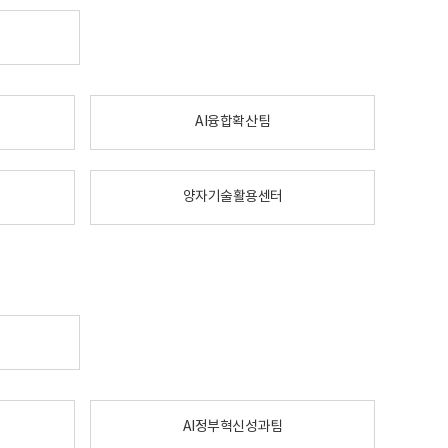
AI융합확산팀
양자기술활용센터
AI정부혁신성과팀