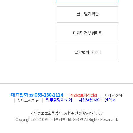
글로벌기획팀
디지털정부협력팀
글로벌아카데미
대표전화 ☏ 053-230-1114
개인정보처리방침
저작권 정책
업무담당자조회
사업별웹사이트연락처
찾아오시는 길
개인정보보호책임자 : 양현수 안전경영관리단장
Copyright © 2020 한국지능정보사회진흥원. All Rights Reserved.