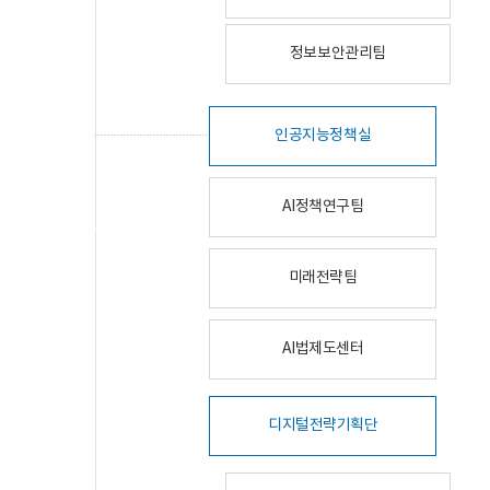
정보보안관리팀
인공지능정책실
AI정책연구팀
미래전략팀
AI법제도센터
디지털전략기획단