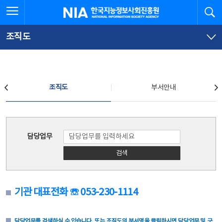
본
전
전체메뉴 열기
검
한국지능정보사회진흥원
문
체
바
메
로
뉴
가
바
조직도
기
로
가
기
조직도
조직도
부서안내
조직도
담당업무
검색
기관 대표전화 ☏ 053-230-1114
담당업무를 검색하실 수 있습니다. 또는 조직도의 부서명을 클릭하시면 담당업무 및 구