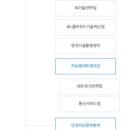
AI기술전략팀
AI-클라우드기술혁신팀
양자기술활용센터
지능형네트워크단
네트워크전략팀
통신서비스팀
인공지능정부본부