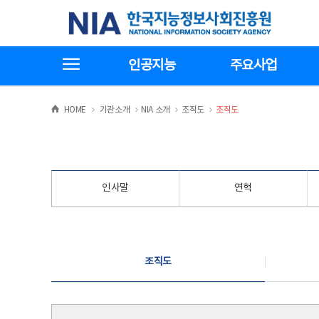
본
전
한국지능정보사회진흥원
문
체
바
메
로
뉴
가
바
전체메뉴보기
기
로
인공지능
주요사업
가
기
>
>
>
>
HOME
기관소개
NIA 소개
조직도
조직도
인사말
연혁
조직도
조직도
조직도