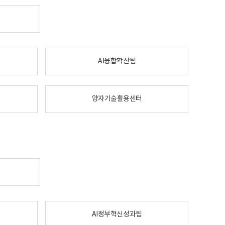
AI융합확산팀
양자기술활용센터
AI정부혁신성과팀