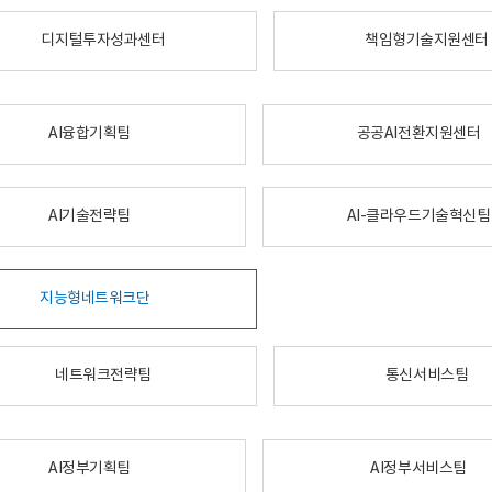
디지털투자성과센터
책임형기술지원센터
AI융합기획팀
공공AI전환지원센터
AI기술전략팀
AI-클라우드기술혁신팀
지능형네트워크단
네트워크전략팀
통신서비스팀
AI정부기획팀
AI정부서비스팀