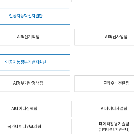
인공지능혁신지원단
AI혁신기획팀
AI혁신사업팀
인공지능정부기반지원단
AI정부기반정책팀
클라우드전환팀
AI데이터정책팀
AI데이터사업팀
데이터활용기술팀
국가데이터인프라팀
(데이터결합지원센터)