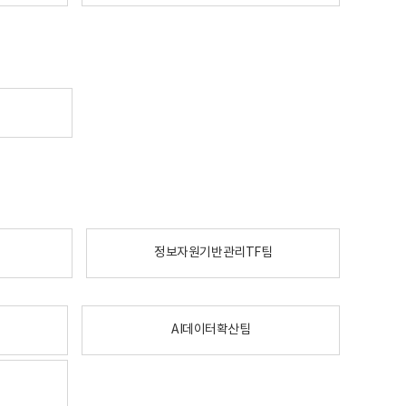
정보자원기반관리TF팀
AI데이터확산팀