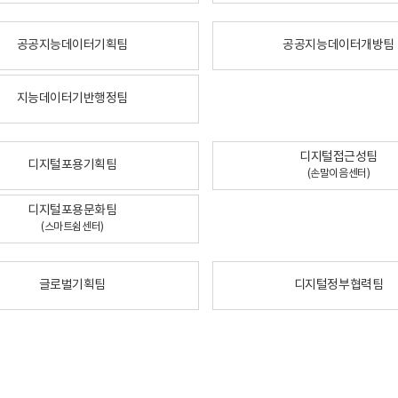
공공지능데이터기획팀
공공지능데이터개방팀
지능데이터기반행정팀
디지털접근성팀
디지털포용기획팀
(손말이음센터)
디지털포용문화팀
(스마트쉼센터)
글로벌기획팀
디지털정부협력팀