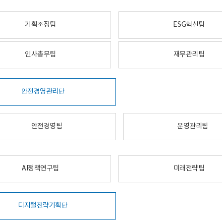
기획조정팀
ESG혁신팀
인사총무팀
재무관리팀
안전경영관리단
안전경영팀
운영관리팀
AI정책연구팀
미래전략팀
디지털전략기획단