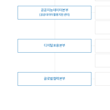
공공지능데이터본부
(공공데이터활용지원센터)
디지털포용본부
글로벌협력본부