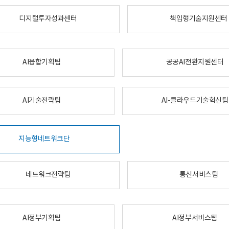
디지털투자성과센터
책임형기술지원센터
AI융합기획팀
공공AI전환지원센터
AI기술전략팀
AI-클라우드기술혁신팀
지능형네트워크단
네트워크전략팀
통신서비스팀
AI정부기획팀
AI정부서비스팀