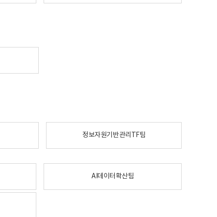
정보자원기반관리TF팀
AI데이터확산팀