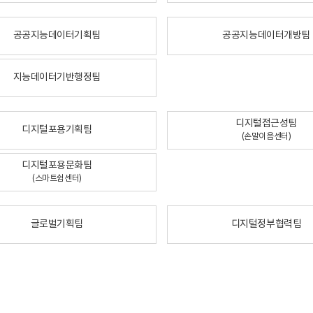
공공지능데이터기획팀
공공지능데이터개방팀
지능데이터기반행정팀
디지털접근성팀
디지털포용기획팀
(손말이음센터)
디지털포용문화팀
(스마트쉼센터)
글로벌기획팀
디지털정부협력팀