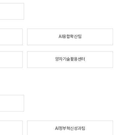
AI융합확산팀
양자기술활용센터
AI정부혁신성과팀