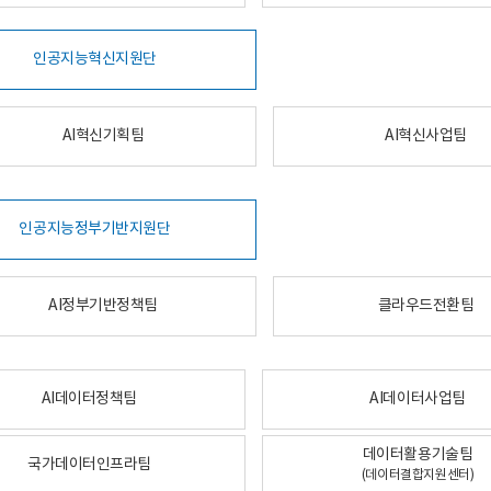
인공지능혁신지원단
AI혁신기획팀
AI혁신사업팀
인공지능정부기반지원단
AI정부기반정책팀
클라우드전환팀
AI데이터정책팀
AI데이터사업팀
데이터활용기술팀
국가데이터인프라팀
(데이터결합지원센터)