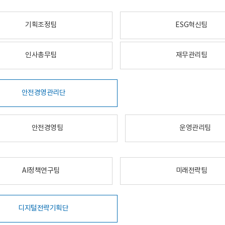
기획조정팀
ESG혁신팀
인사총무팀
재무관리팀
안전경영관리단
안전경영팀
운영관리팀
AI정책연구팀
미래전략팀
디지털전략기획단