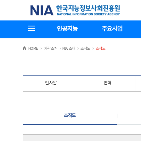
본
전
한국지능정보사회진흥원
문
체
바
메
로
뉴
가
바
전체메뉴보기
기
로
인공지능
주요사업
가
기
>
>
>
>
HOME
기관소개
NIA 소개
조직도
조직도
인사말
연혁
조직도
조직도
조직도