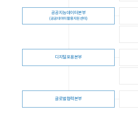
공공지능데이터본부
(공공데이터활용지원센터)
디지털포용본부
글로벌협력본부