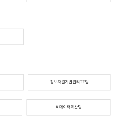
정보자원기반관리TF팀
AI데이터확산팀