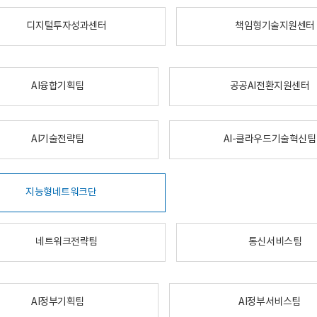
디지털투자성과센터
책임형기술지원센터
AI융합기획팀
공공AI전환지원센터
AI기술전략팀
AI-클라우드기술혁신팀
지능형네트워크단
네트워크전략팀
통신서비스팀
AI정부기획팀
AI정부서비스팀