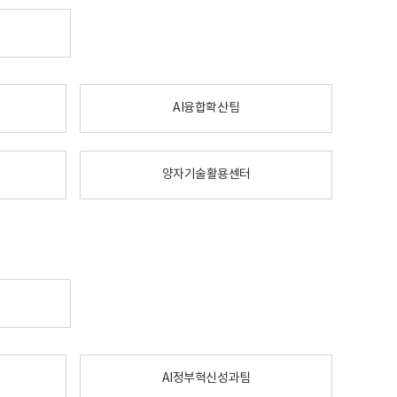
AI융합확산팀
양자기술활용센터
AI정부혁신성과팀