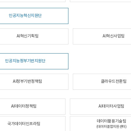
인공지능혁신지원단
AI혁신기획팀
AI혁신사업팀
인공지능정부기반지원단
AI정부기반정책팀
클라우드전환팀
AI데이터정책팀
AI데이터사업팀
데이터활용기술팀
국가데이터인프라팀
(데이터결합지원센터)