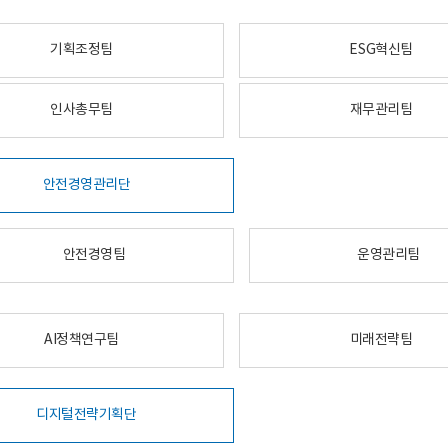
기획조정팀
ESG혁신팀
인사총무팀
재무관리팀
안전경영관리단
안전경영팀
운영관리팀
AI정책연구팀
미래전략팀
디지털전략기획단