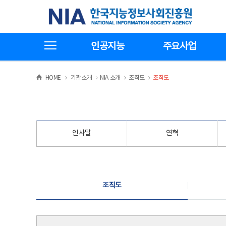
본
전
한국지능정보사회진흥원
문
체
바
메
로
뉴
가
바
전체메뉴보기
기
로
인공지능
주요사업
가
기
>
>
>
>
HOME
기관소개
NIA 소개
조직도
조직도
인사말
연혁
조직도
조직도
조직도