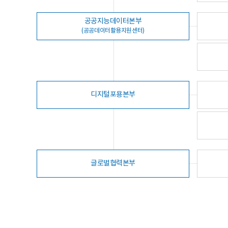
공공지능데이터본부
(공공데이터활용지원센터)
디지털포용본부
글로벌협력본부