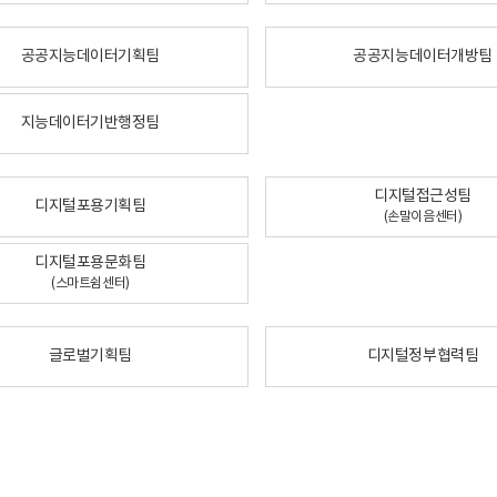
공공지능데이터기획팀
공공지능데이터개방팀
지능데이터기반행정팀
디지털접근성팀
디지털포용기획팀
(손말이음센터)
디지털포용문화팀
(스마트쉼센터)
글로벌기획팀
디지털정부협력팀