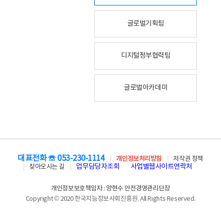
글로벌기획팀
디지털정부협력팀
글로벌아카데미
대표전화 ☏ 053-230-1114
개인정보처리방침
저작권 정책
업무담당자조회
사업별웹사이트연락처
찾아오시는 길
개인정보보호책임자 : 양현수 안전경영관리단장
Copyright © 2020 한국지능정보사회진흥원. All Rights Reserved.