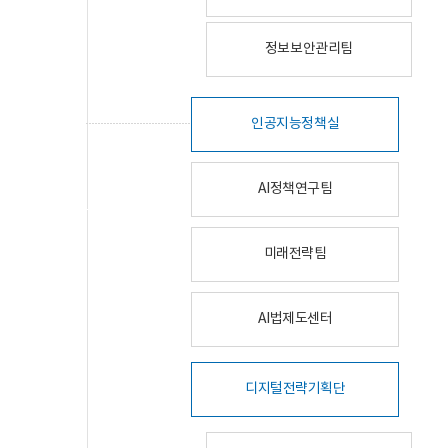
정보보안관리팀
인공지능정책실
AI정책연구팀
미래전략팀
AI법제도센터
디지털전략기획단