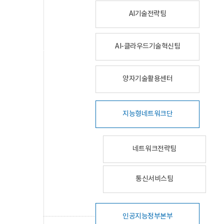
AI기술전략팀
AI-클라우드기술혁신팀
양자기술활용센터
지능형네트워크단
네트워크전략팀
통신서비스팀
인공지능정부본부