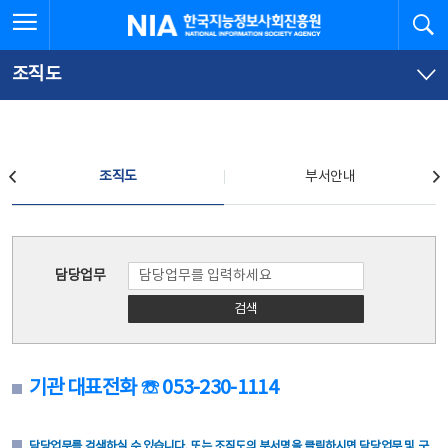
본
전
전체메뉴 열기
검
한국지능정보사회진흥원
문
체
바
메
로
뉴
가
바
조직도
기
로
가
기
조직도
조직도
부서안내
조직도
담당업무
검색
기관 대표전화 ☏ 053-230-1114
담당업무를 검색하실 수 있습니다. 또는 조직도의 부서명을 클릭하시면 담당업무 및 구