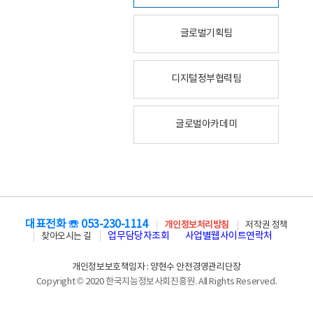
글로벌기획팀
디지털정부협력팀
글로벌아카데미
대표전화 ☏ 053-230-1114
개인정보처리방침
저작권 정책
업무담당자조회
사업별웹사이트연락처
찾아오시는 길
개인정보보호책임자 : 양현수 안전경영관리단장
Copyright © 2020 한국지능정보사회진흥원. All Rights Reserved.