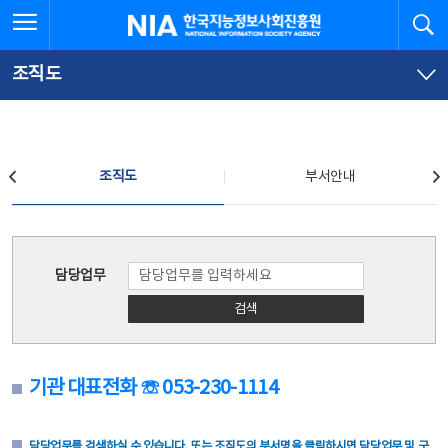
본
전
전체메뉴 열기
검
한국지능정보사회진흥원
문
체
바
메
로
뉴
가
바
조직도
기
로
가
기
조직도
조직도
부서안내
조직도
담당업무
검색
기관 대표전화 ☏ 053-230-1114
담당업무를 검색하실 수 있습니다. 또는 조직도의 부서명을 클릭하시면 담당업무 및 구