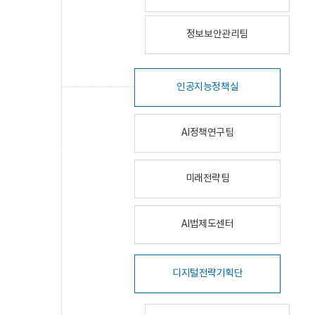
정보보안관리팀
인공지능정책실
AI정책연구팀
미래전략팀
AI법제도센터
디지털전략기획단