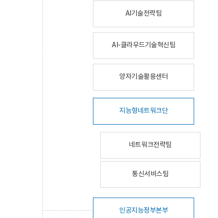
AI기술전략팀
AI-클라우드기술혁신팀
양자기술활용센터
지능형네트워크단
네트워크전략팀
통신서비스팀
인공지능정부본부