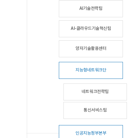
AI기술전략팀
AI-클라우드기술혁신팀
양자기술활용센터
지능형네트워크단
네트워크전략팀
통신서비스팀
인공지능정부본부