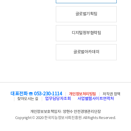
글로벌기획팀
디지털정부협력팀
글로벌아카데미
대표전화 ☏ 053-230-1114
개인정보처리방침
저작권 정책
업무담당자조회
사업별웹사이트연락처
찾아오시는 길
개인정보보호책임자 : 양현수 안전경영관리단장
Copyright © 2020 한국지능정보사회진흥원. All Rights Reserved.