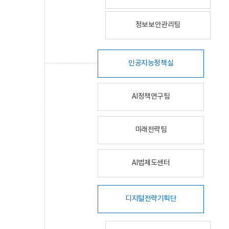
정보보안관리팀
인공지능정책실
AI정책연구팀
미래전략팀
AI법제도센터
디지털전략기획단