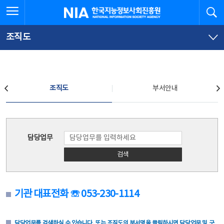
본
전
전체메뉴 열기
검
한국지능정보사회진흥원
문
체
바
메
로
뉴
가
바
조직도
기
로
가
기
조직도
조직도
부서안내
조직도
담당업무
검색
기관 대표전화 ☏ 053-230-1114
담당업무를 검색하실 수 있습니다. 또는 조직도의 부서명을 클릭하시면 담당업무 및 구