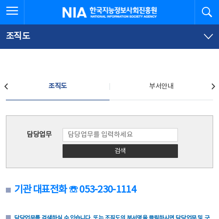
본
전
전체메뉴 열기
검
한국지능정보사회진흥원
문
체
바
메
로
뉴
가
바
조직도
기
로
가
기
조직도
조직도
부서안내
조직도
담당업무
검색
기관 대표전화 ☏ 053-230-1114
담당업무를 검색하실 수 있습니다. 또는 조직도의 부서명을 클릭하시면 담당업무 및 구