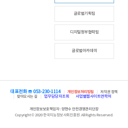
글로벌기획팀
디지털정부협력팀
글로벌아카데미
대표전화 ☏ 053-230-1114
개인정보처리방침
저작권 정책
업무담당자조회
사업별웹사이트연락처
찾아오시는 길
개인정보보호책임자 : 양현수 안전경영관리단장
Copyright © 2020 한국지능정보사회진흥원. All Rights Reserved.