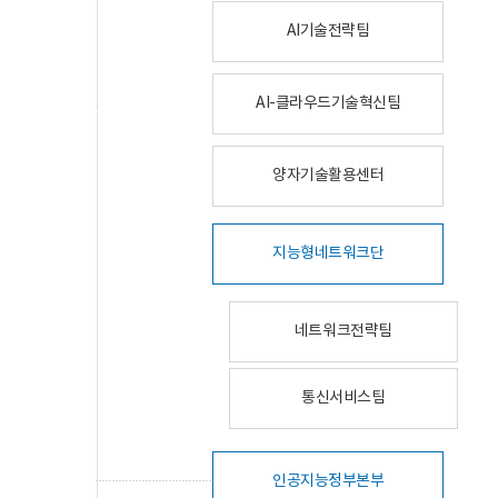
AI기술전략팀
AI-클라우드기술혁신팀
양자기술활용센터
지능형네트워크단
네트워크전략팀
통신서비스팀
인공지능정부본부