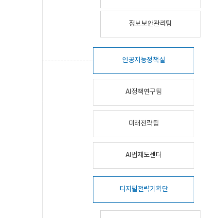
정보보안관리팀
인공지능정책실
AI정책연구팀
미래전략팀
AI법제도센터
디지털전략기획단