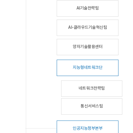
AI기술전략팀
AI-클라우드기술혁신팀
양자기술활용센터
지능형네트워크단
네트워크전략팀
통신서비스팀
인공지능정부본부