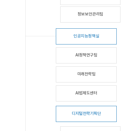
정보보안관리팀
인공지능정책실
AI정책연구팀
미래전략팀
AI법제도센터
디지털전략기획단