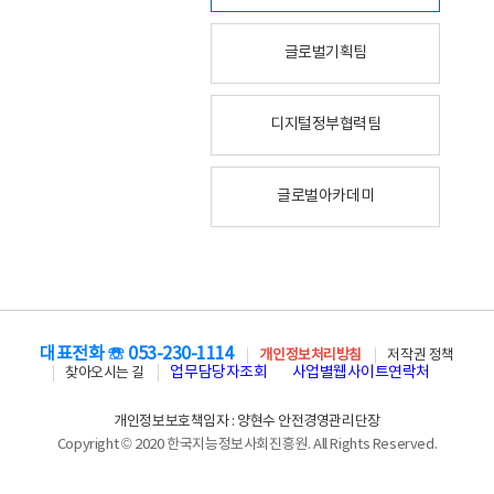
글로벌기획팀
디지털정부협력팀
글로벌아카데미
대표전화 ☏ 053-230-1114
개인정보처리방침
저작권 정책
업무담당자조회
사업별웹사이트연락처
찾아오시는 길
개인정보보호책임자 : 양현수 안전경영관리단장
Copyright © 2020 한국지능정보사회진흥원. All Rights Reserved.