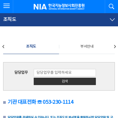
본
전
전체메뉴 열기
검
한국지능정보사회진흥원
문
체
바
메
로
뉴
가
바
조직도
기
로
가
기
조직도
조직도
부서안내
조직도
담당업무
검색
기관 대표전화 ☏ 053-230-1114
담당업무를 검색하실 수 있습니다. 또는 조직도의 부서명을 클릭하시면 담당업무 및 구