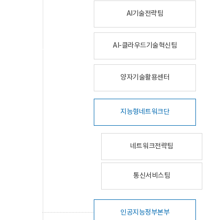
AI기술전략팀
AI-클라우드기술혁신팀
양자기술활용센터
지능형네트워크단
네트워크전략팀
통신서비스팀
인공지능정부본부