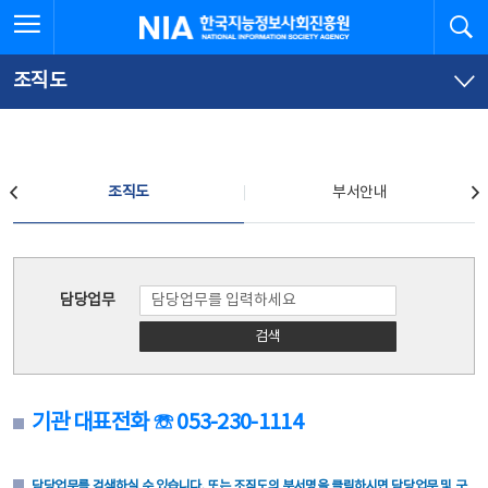
본
전
전체메뉴 열기
검
한국지능정보사회진흥원
문
체
바
메
로
뉴
가
바
조직도
기
로
가
기
조직도
조직도
부서안내
조직도
담당업무
검색
기관 대표전화 ☏ 053-230-1114
담당업무를 검색하실 수 있습니다. 또는 조직도의 부서명을 클릭하시면 담당업무 및 구