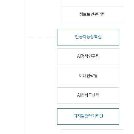
정보보안관리팀
인공지능정책실
AI정책연구팀
미래전략팀
AI법제도센터
디지털전략기획단