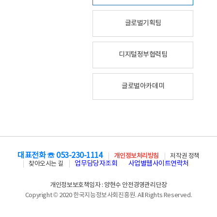
글로벌기획팀
디지털정부협력팀
글로벌아카데미
대표전화 ☏ 053-230-1114
개인정보처리방침
저작권 정책
업무담당자조회
사업별웹사이트연락처
찾아오시는 길
개인정보보호책임자 : 양현수 안전경영관리단장
Copyright © 2020 한국지능정보사회진흥원. All Rights Reserved.