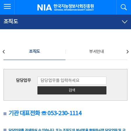
본
전
전체메뉴 열기
검
한국지능정보사회진흥원
문
체
바
메
로
뉴
가
바
조직도
기
로
가
기
조직도
조직도
부서안내
조직도
담당업무
검색
기관 대표전화 ☏ 053-230-1114
담당업무를 검색하실 수 있습니다. 또는 조직도의 부서명을 클릭하시면 담당업무 및 구