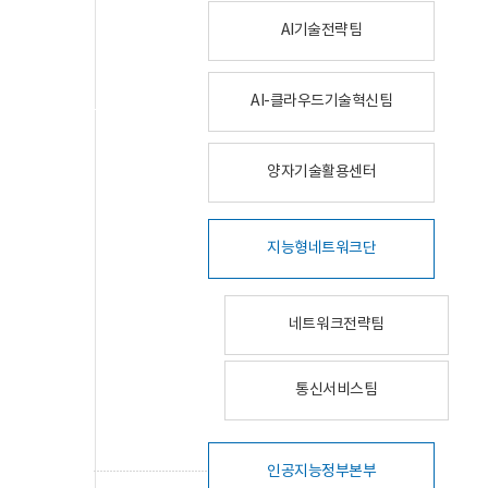
AI기술전략팀
AI-클라우드기술혁신팀
양자기술활용센터
지능형네트워크단
네트워크전략팀
통신서비스팀
인공지능정부본부