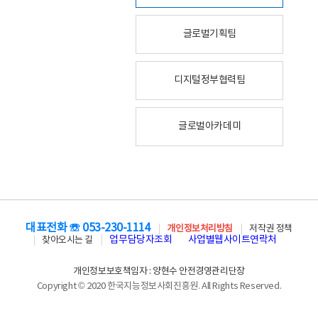
글로벌기획팀
디지털정부협력팀
글로벌아카데미
대표전화 ☏ 053-230-1114
개인정보처리방침
저작권 정책
업무담당자조회
사업별웹사이트연락처
찾아오시는 길
개인정보보호책임자 : 양현수 안전경영관리단장
Copyright © 2020 한국지능정보사회진흥원. All Rights Reserved.