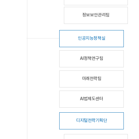
정보보안관리팀
인공지능정책실
AI정책연구팀
미래전략팀
AI법제도센터
디지털전략기획단