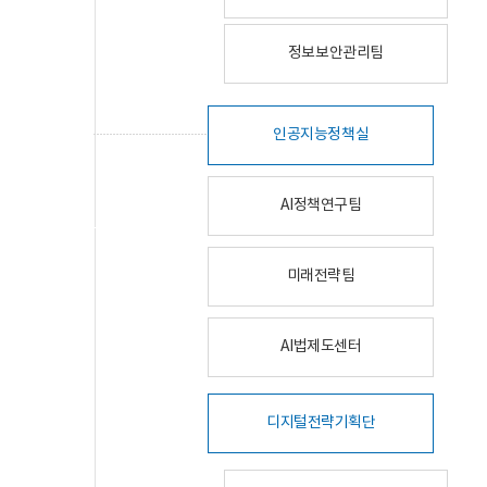
정보보안관리팀
인공지능정책실
AI정책연구팀
미래전략팀
AI법제도센터
디지털전략기획단