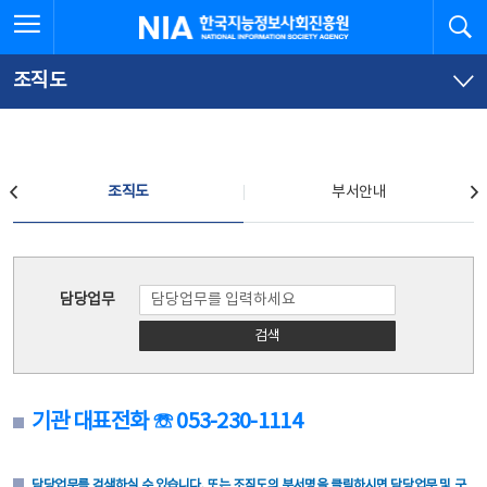
본
전
전체메뉴 열기
검
한국지능정보사회진흥원
문
체
바
메
로
뉴
가
바
조직도
기
로
가
기
조직도
조직도
부서안내
조직도
담당업무
검색
기관 대표전화 ☏ 053-230-1114
담당업무를 검색하실 수 있습니다. 또는 조직도의 부서명을 클릭하시면 담당업무 및 구