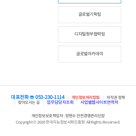
글로벌기획팀
디지털정부협력팀
글로벌아카데미
대표전화 ☏ 053-230-1114
개인정보처리방침
저작권 정책
업무담당자조회
사업별웹사이트연락처
찾아오시는 길
개인정보보호책임자 : 양현수 안전경영관리단장
Copyright © 2020 한국지능정보사회진흥원. All Rights Reserved.