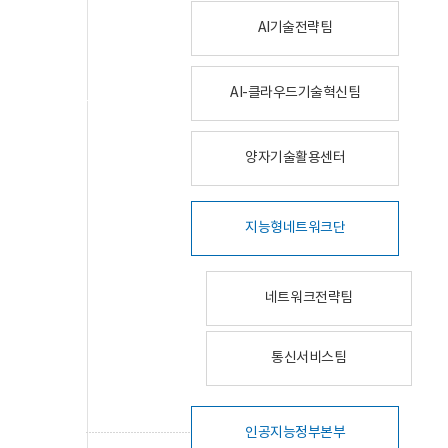
AI기술전략팀
AI-클라우드기술혁신팀
양자기술활용센터
지능형네트워크단
네트워크전략팀
통신서비스팀
인공지능정부본부