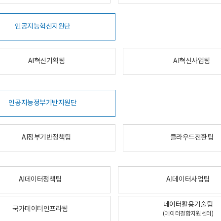
인공지능혁신지원단
AI혁신기획팀
AI혁신사업팀
인공지능정부기반지원단
AI정부기반정책팀
클라우드전환팀
AI데이터정책팀
AI데이터사업팀
데이터활용기술팀
국가데이터인프라팀
(데이터결합지원센터)