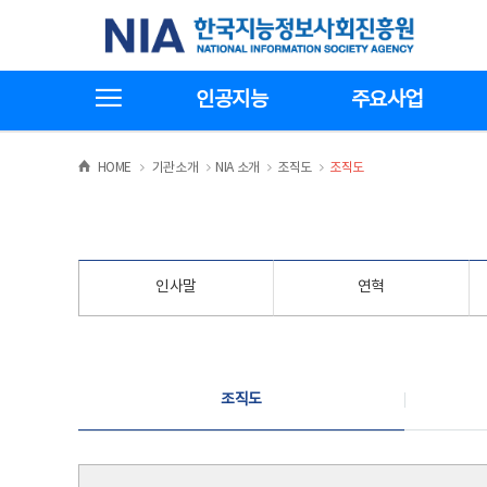
본
전
한국지능정보사회진흥원
문
체
바
메
로
뉴
가
바
전체메뉴보기
기
로
인공지능
주요사업
가
기
>
>
>
>
HOME
기관소개
NIA 소개
조직도
조직도
인사말
연혁
조직도
조직도
조직도