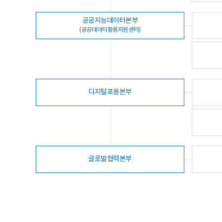
공공지능데이터본부
(공공데이터활용지원센터)
디지털포용본부
글로벌협력본부