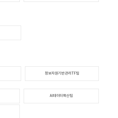
정보자원기반관리TF팀
AI데이터확산팀