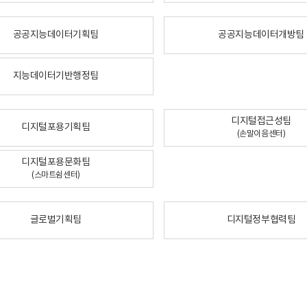
공공지능데이터기획팀
공공지능데이터개방팀
지능데이터기반행정팀
디지털접근성팀
디지털포용기획팀
(손말이음센터)
디지털포용문화팀
(스마트쉼센터)
글로벌기획팀
디지털정부협력팀