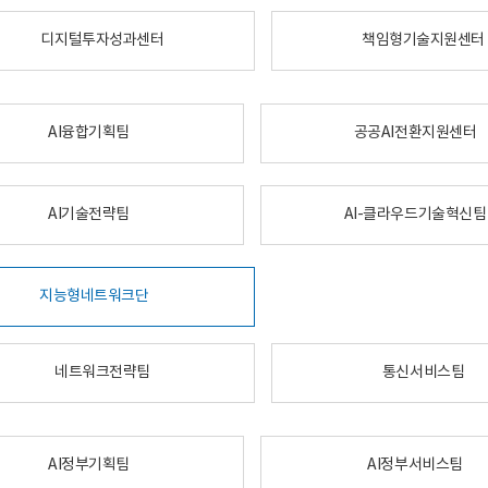
디지털투자성과센터
책임형기술지원센터
AI융합기획팀
공공AI전환지원센터
AI기술전략팀
AI-클라우드기술혁신팀
지능형네트워크단
네트워크전략팀
통신서비스팀
AI정부기획팀
AI정부서비스팀