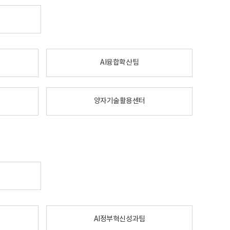
AI융합확산팀
양자기술활용센터
AI정부혁신성과팀