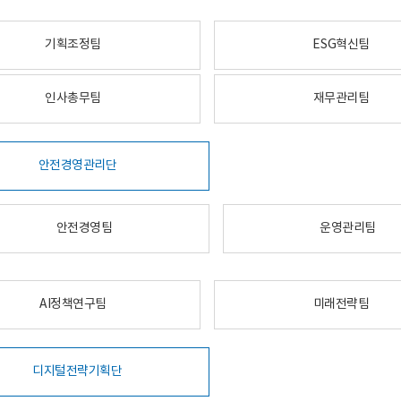
기획조정팀
ESG혁신팀
인사총무팀
재무관리팀
안전경영관리단
안전경영팀
운영관리팀
AI정책연구팀
미래전략팀
디지털전략기획단