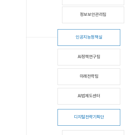
정보보안관리팀
인공지능정책실
AI정책연구팀
미래전략팀
AI법제도센터
디지털전략기획단