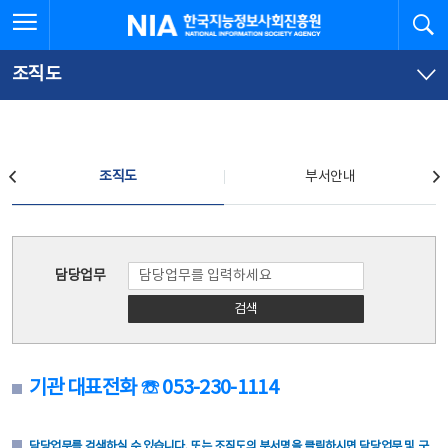
본
전
전체메뉴 열기
검
한국지능정보사회진흥원
문
체
바
메
로
뉴
가
바
조직도
기
로
가
기
조직도
조직도
부서안내
조직도
담당업무
검색
기관 대표전화 ☏ 053-230-1114
담당업무를 검색하실 수 있습니다. 또는 조직도의 부서명을 클릭하시면 담당업무 및 구