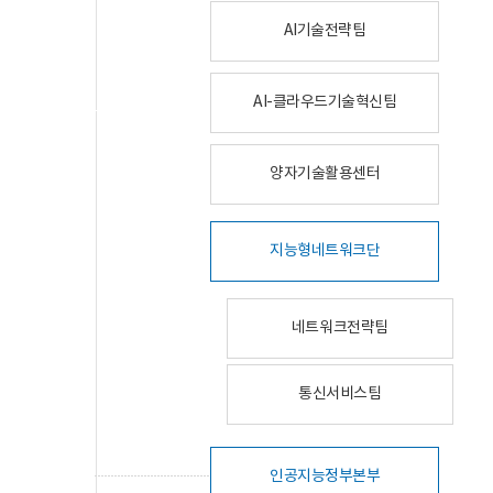
AI기술전략팀
AI-클라우드기술혁신팀
양자기술활용센터
지능형네트워크단
네트워크전략팀
통신서비스팀
인공지능정부본부