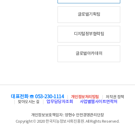
글로벌기획팀
디지털정부협력팀
글로벌아카데미
대표전화 ☏ 053-230-1114
개인정보처리방침
저작권 정책
업무담당자조회
사업별웹사이트연락처
찾아오시는 길
개인정보보호책임자 : 양현수 안전경영관리단장
Copyright © 2020 한국지능정보사회진흥원. All Rights Reserved.