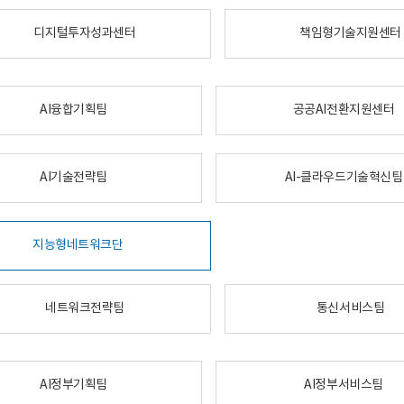
디지털투자성과센터
책임형기술지원센터
AI융합기획팀
공공AI전환지원센터
AI기술전략팀
AI-클라우드기술혁신팀
지능형네트워크단
네트워크전략팀
통신서비스팀
AI정부기획팀
AI정부서비스팀