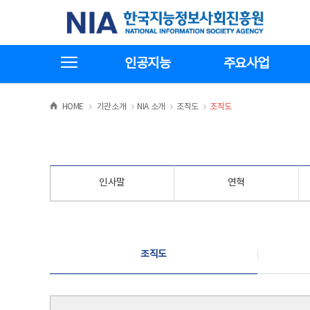
본
전
한국지능정보사회진흥원
문
체
바
메
로
뉴
가
바
전체메뉴보기
기
로
인공지능
주요사업
가
기
>
>
>
>
HOME
기관소개
NIA 소개
조직도
조직도
인사말
연혁
조직도
조직도
조직도