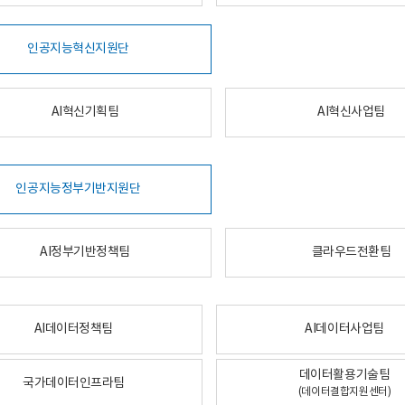
인공지능혁신지원단
AI혁신기획팀
AI혁신사업팀
인공지능정부기반지원단
AI정부기반정책팀
클라우드전환팀
AI데이터정책팀
AI데이터사업팀
데이터활용기술팀
국가데이터인프라팀
(데이터결합지원센터)