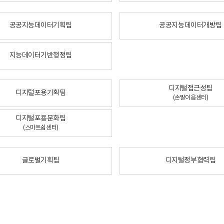
공공지능데이터기획팀
공공지능데이터개방팀
지능데이터기반행정팀
디지털접근성팀
디지털포용기획팀
(손말이음센터)
디지털포용문화팀
(스마트쉼센터)
글로벌기획팀
디지털정부협력팀