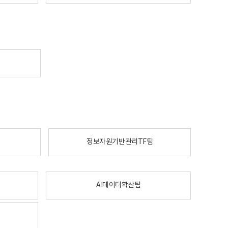
정보자원기반관리TF팀
AI데이터확산팀