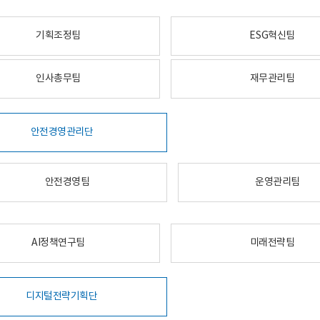
기획조정팀
ESG혁신팀
인사총무팀
재무관리팀
안전경영관리단
안전경영팀
운영관리팀
AI정책연구팀
미래전략팀
디지털전략기획단