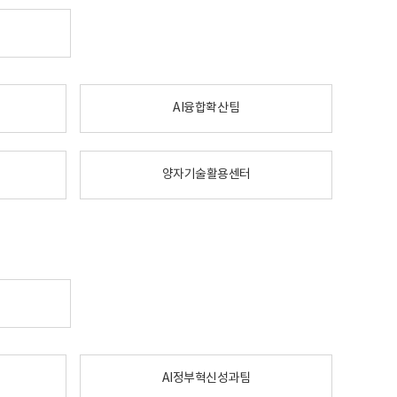
AI융합확산팀
양자기술활용센터
AI정부혁신성과팀