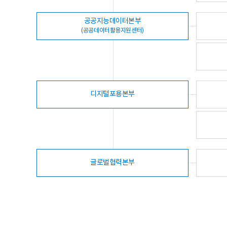
공공지능데이터본부
(공공데이터활용지원센터)
디지털포용본부
글로벌협력본부