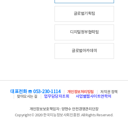
글로벌기획팀
디지털정부협력팀
글로벌아카데미
대표전화 ☏ 053-230-1114
개인정보처리방침
저작권 정책
업무담당자조회
사업별웹사이트연락처
찾아오시는 길
개인정보보호책임자 : 양현수 안전경영관리단장
Copyright © 2020 한국지능정보사회진흥원. All Rights Reserved.