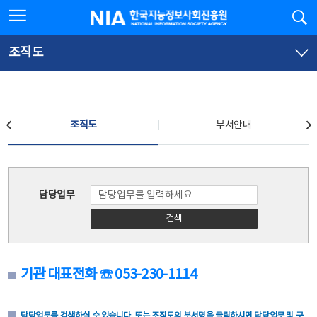
본
전
전체메뉴 열기
검
한국지능정보사회진흥원
문
체
바
메
로
뉴
가
바
조직도
기
로
가
기
조직도
조직도
부서안내
조직도
담당업무
검색
기관 대표전화 ☏ 053-230-1114
담당업무를 검색하실 수 있습니다. 또는 조직도의 부서명을 클릭하시면 담당업무 및 구