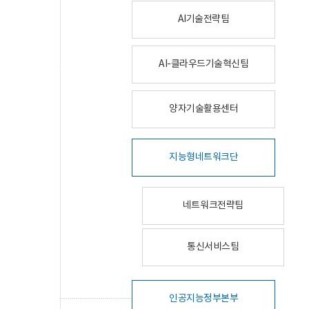
AI기술전략팀
AI-클라우드기술혁신팀
양자기술활용센터
지능형네트워크단
네트워크전략팀
통신서비스팀
인공지능정부본부