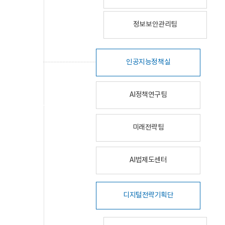
정보보안관리팀
인공지능정책실
AI정책연구팀
미래전략팀
AI법제도센터
디지털전략기획단