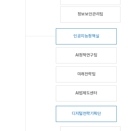
정보보안관리팀
인공지능정책실
AI정책연구팀
미래전략팀
AI법제도센터
디지털전략기획단