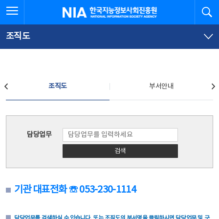
본
전
전체메뉴 열기
검
한국지능정보사회진흥원
문
체
바
메
로
뉴
가
바
조직도
기
로
가
기
조직도
조직도
부서안내
조직도
담당업무
검색
기관 대표전화 ☏ 053-230-1114
담당업무를 검색하실 수 있습니다. 또는 조직도의 부서명을 클릭하시면 담당업무 및 구