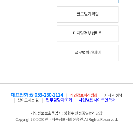
글로벌기획팀
디지털정부협력팀
글로벌아카데미
대표전화 ☏ 053-230-1114
개인정보처리방침
저작권 정책
업무담당자조회
사업별웹사이트연락처
찾아오시는 길
개인정보보호책임자 : 양현수 안전경영관리단장
Copyright © 2020 한국지능정보사회진흥원. All Rights Reserved.