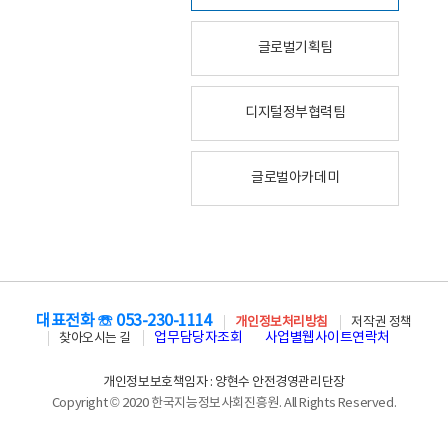
글로벌기획팀
디지털정부협력팀
글로벌아카데미
대표전화 ☏ 053-230-1114
개인정보처리방침
저작권 정책
업무담당자조회
사업별웹사이트연락처
찾아오시는 길
개인정보보호책임자 : 양현수 안전경영관리단장
Copyright © 2020 한국지능정보사회진흥원. All Rights Reserved.