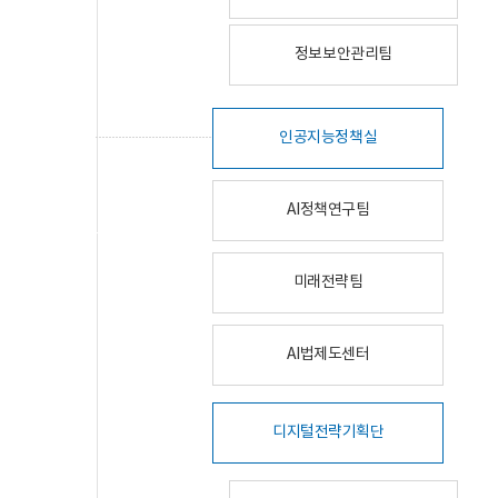
정보보안관리팀
인공지능정책실
AI정책연구팀
미래전략팀
AI법제도센터
디지털전략기획단