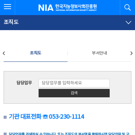
본
전
전체메뉴 열기
검
한국지능정보사회진흥원
문
체
바
메
로
뉴
가
바
조직도
기
로
가
기
조직도
조직도
부서안내
조직도
담당업무
검색
기관 대표전화 ☏ 053-230-1114
담당업무를 검색하실 수 있습니다. 또는 조직도의 부서명을 클릭하시면 담당업무 및 구