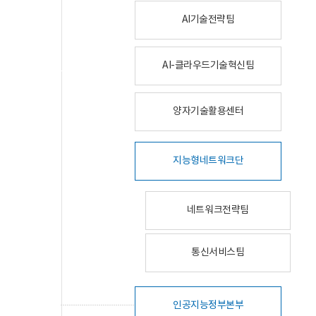
AI기술전략팀
AI-클라우드기술혁신팀
양자기술활용센터
지능형네트워크단
네트워크전략팀
통신서비스팀
인공지능정부본부