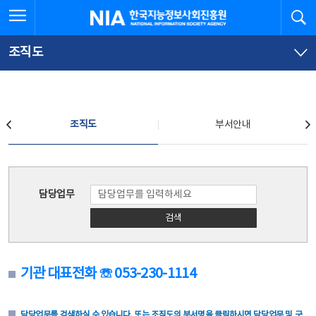
본
전
전체메뉴 열기
검
한국지능정보사회진흥원
문
체
바
메
로
뉴
가
바
조직도
기
로
가
기
조직도
조직도
부서안내
조직도
담당업무
검색
기관 대표전화 ☏ 053-230-1114
담당업무를 검색하실 수 있습니다. 또는 조직도의 부서명을 클릭하시면 담당업무 및 구