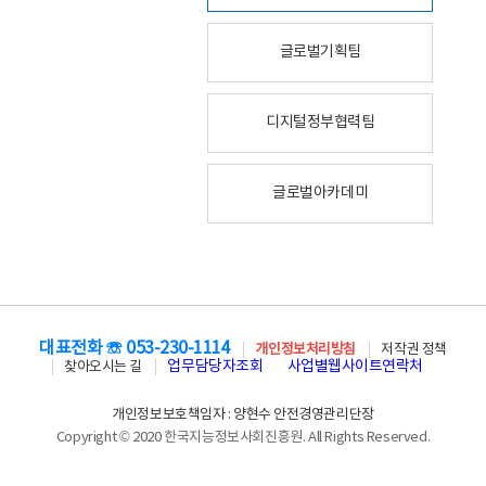
글로벌기획팀
디지털정부협력팀
글로벌아카데미
대표전화 ☏ 053-230-1114
개인정보처리방침
저작권 정책
업무담당자조회
사업별웹사이트연락처
찾아오시는 길
개인정보보호책임자 : 양현수 안전경영관리단장
Copyright © 2020 한국지능정보사회진흥원. All Rights Reserved.