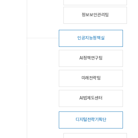
정보보안관리팀
인공지능정책실
AI정책연구팀
미래전략팀
AI법제도센터
디지털전략기획단