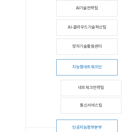
AI기술전략팀
AI-클라우드기술혁신팀
양자기술활용센터
지능형네트워크단
네트워크전략팀
통신서비스팀
인공지능정부본부