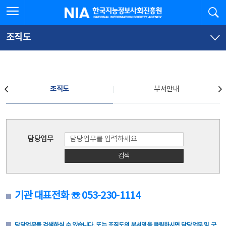
본
전
전체메뉴 열기
검
한국지능정보사회진흥원
문
체
바
메
로
뉴
가
바
조직도
기
로
가
기
조직도
조직도
부서안내
조직도
담당업무
검색
기관 대표전화 ☏ 053-230-1114
담당업무를 검색하실 수 있습니다. 또는 조직도의 부서명을 클릭하시면 담당업무 및 구