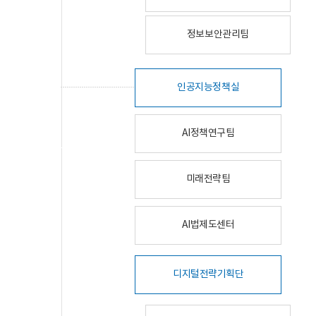
정보보안관리팀
인공지능정책실
AI정책연구팀
미래전략팀
AI법제도센터
디지털전략기획단