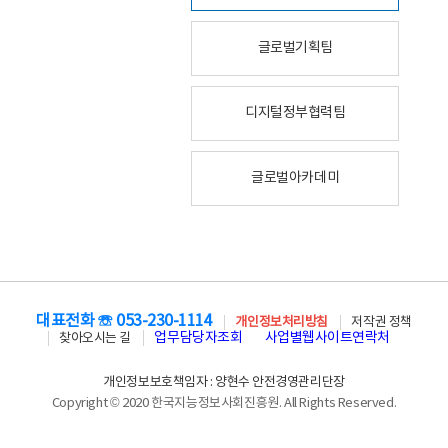
글로벌기획팀
디지털정부협력팀
글로벌아카데미
대표전화 ☏ 053-230-1114
개인정보처리방침
저작권 정책
업무담당자조회
사업별웹사이트연락처
찾아오시는 길
개인정보보호책임자 : 양현수 안전경영관리단장
Copyright © 2020 한국지능정보사회진흥원. All Rights Reserved.