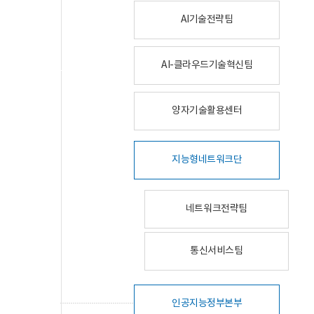
AI기술전략팀
AI-클라우드기술혁신팀
양자기술활용센터
지능형네트워크단
네트워크전략팀
통신서비스팀
인공지능정부본부