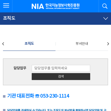
본
전
전체메뉴 열기
검
한국지능정보사회진흥원
문
체
바
메
로
뉴
가
바
조직도
기
로
가
기
조직도
조직도
부서안내
조직도
담당업무
검색
기관 대표전화 ☏ 053-230-1114
담당업무를 검색하실 수 있습니다. 또는 조직도의 부서명을 클릭하시면 담당업무 및 구