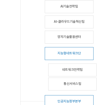
AI기술전략팀
AI-클라우드기술혁신팀
양자기술활용센터
지능형네트워크단
네트워크전략팀
통신서비스팀
인공지능정부본부