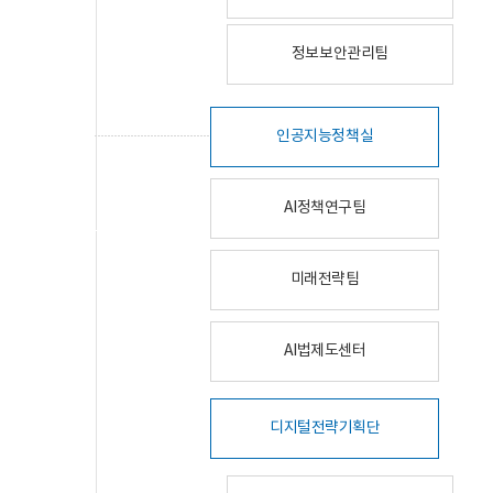
정보보안관리팀
인공지능정책실
AI정책연구팀
미래전략팀
AI법제도센터
디지털전략기획단