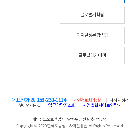
글로벌기획팀
디지털정부협력팀
글로벌아카데미
대표전화 ☏ 053-230-1114
개인정보처리방침
저작권 정책
업무담당자조회
사업별웹사이트연락처
찾아오시는 길
개인정보보호책임자 : 양현수 안전경영관리단장
Copyright © 2020 한국지능정보사회진흥원. All Rights Reserved.