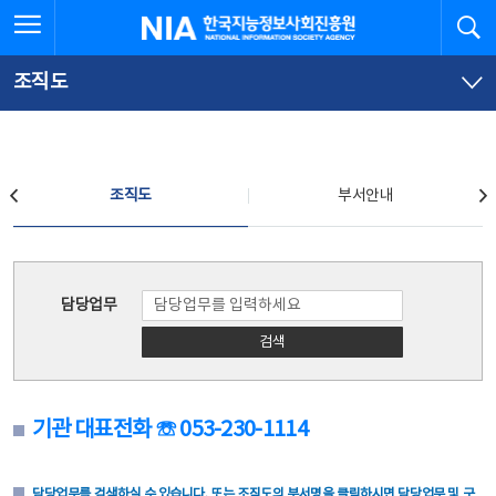
본
전
전체메뉴 열기
검
한국지능정보사회진흥원
문
체
바
메
로
뉴
가
바
조직도
기
로
가
기
조직도
조직도
부서안내
조직도
담당업무
검색
기관 대표전화 ☏ 053-230-1114
담당업무를 검색하실 수 있습니다. 또는 조직도의 부서명을 클릭하시면 담당업무 및 구