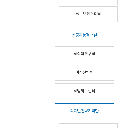
정보보안관리팀
인공지능정책실
AI정책연구팀
미래전략팀
AI법제도센터
디지털전략기획단