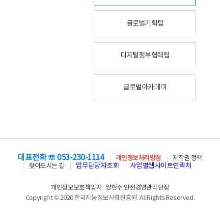
글로벌기획팀
디지털정부협력팀
글로벌아카데미
대표전화 ☏ 053-230-1114
개인정보처리방침
저작권 정책
업무담당자조회
사업별웹사이트연락처
찾아오시는 길
개인정보보호책임자 : 양현수 안전경영관리단장
Copyright © 2020 한국지능정보사회진흥원. All Rights Reserved.