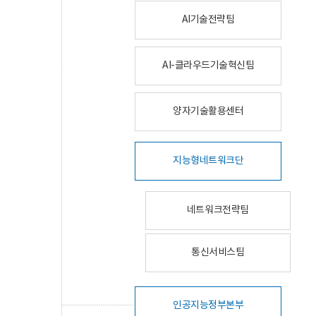
AI기술전략팀
AI-클라우드기술혁신팀
양자기술활용센터
지능형네트워크단
네트워크전략팀
통신서비스팀
인공지능정부본부