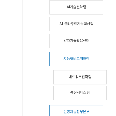
AI기술전략팀
AI-클라우드기술혁신팀
양자기술활용센터
지능형네트워크단
네트워크전략팀
통신서비스팀
인공지능정부본부