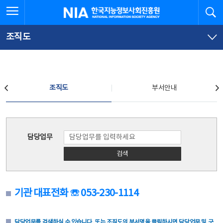
본
전
전체메뉴 열기
검
한국지능정보사회진흥원
문
체
바
메
로
뉴
가
바
조직도
기
로
가
기
조직도
조직도
부서안내
조직도
담당업무
검색
기관 대표전화 ☏ 053-230-1114
담당업무를 검색하실 수 있습니다. 또는 조직도의 부서명을 클릭하시면 담당업무 및 구