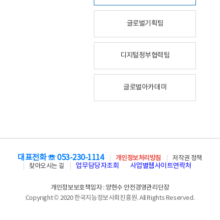
글로벌기획팀
디지털정부협력팀
글로벌아카데미
대표전화 ☏ 053-230-1114
개인정보처리방침
저작권 정책
업무담당자조회
사업별웹사이트연락처
찾아오시는 길
개인정보보호책임자 : 양현수 안전경영관리단장
Copyright © 2020 한국지능정보사회진흥원. All Rights Reserved.