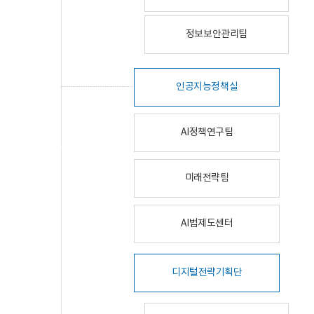
정보보안관리팀
인공지능정책실
AI정책연구팀
미래전략팀
AI법제도센터
디지털전략기획단