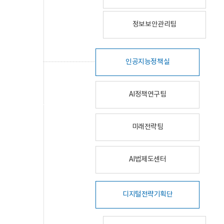
정보보안관리팀
인공지능정책실
AI정책연구팀
미래전략팀
AI법제도센터
디지털전략기획단