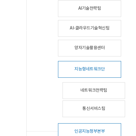
AI기술전략팀
AI-클라우드기술혁신팀
양자기술활용센터
지능형네트워크단
네트워크전략팀
통신서비스팀
인공지능정부본부