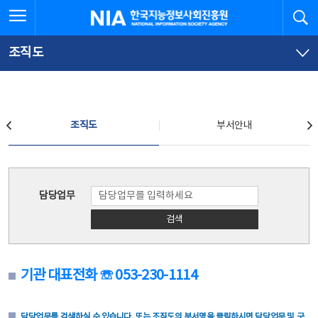
본
전
전체메뉴 열기
검
한국지능정보사회진흥원
문
체
바
메
로
뉴
가
바
조직도
기
로
가
기
조직도
조직도
부서안내
조직도
담당업무
검색
기관 대표전화 ☏ 053-230-1114
담당업무를 검색하실 수 있습니다. 또는 조직도의 부서명을 클릭하시면 담당업무 및 구