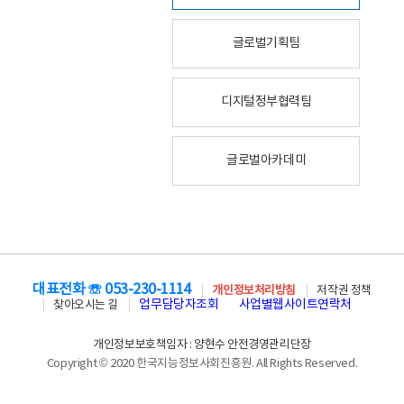
글로벌기획팀
디지털정부협력팀
글로벌아카데미
대표전화 ☏ 053-230-1114
개인정보처리방침
저작권 정책
업무담당자조회
사업별웹사이트연락처
찾아오시는 길
개인정보보호책임자 : 양현수 안전경영관리단장
Copyright © 2020 한국지능정보사회진흥원. All Rights Reserved.