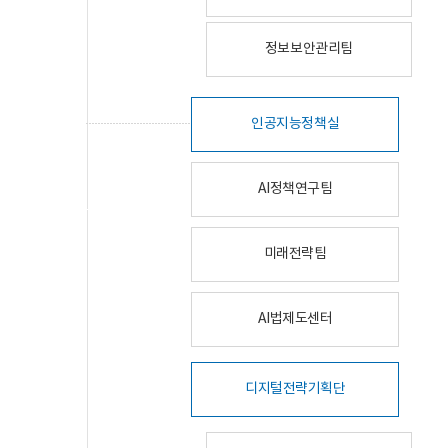
정보보안관리팀
인공지능정책실
AI정책연구팀
미래전략팀
AI법제도센터
디지털전략기획단