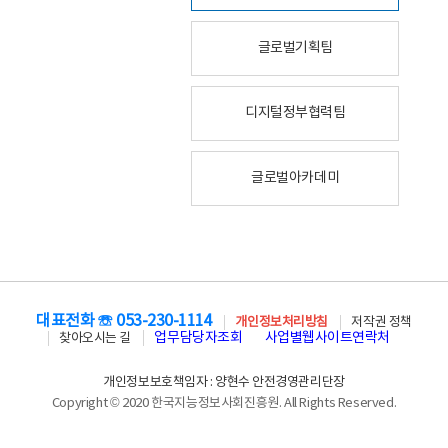
글로벌기획팀
디지털정부협력팀
글로벌아카데미
대표전화 ☏ 053-230-1114
개인정보처리방침
저작권 정책
업무담당자조회
사업별웹사이트연락처
찾아오시는 길
개인정보보호책임자 : 양현수 안전경영관리단장
Copyright © 2020 한국지능정보사회진흥원. All Rights Reserved.