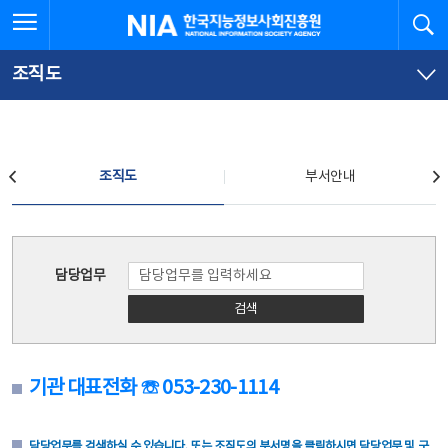
본
전
전체메뉴 열기
검
한국지능정보사회진흥원
문
체
바
메
로
뉴
가
바
조직도
기
로
가
기
조직도
조직도
부서안내
조직도
담당업무
검색
기관 대표전화 ☏ 053-230-1114
담당업무를 검색하실 수 있습니다. 또는 조직도의 부서명을 클릭하시면 담당업무 및 구