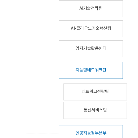
AI기술전략팀
AI-클라우드기술혁신팀
양자기술활용센터
지능형네트워크단
네트워크전략팀
통신서비스팀
인공지능정부본부