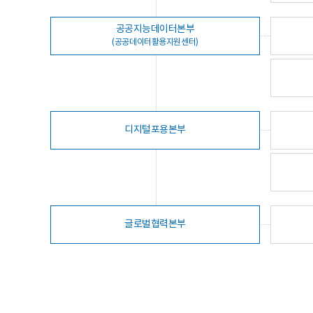
공공지능데이터본부
(공공데이터활용지원센터)
디지털포용본부
글로벌협력본부