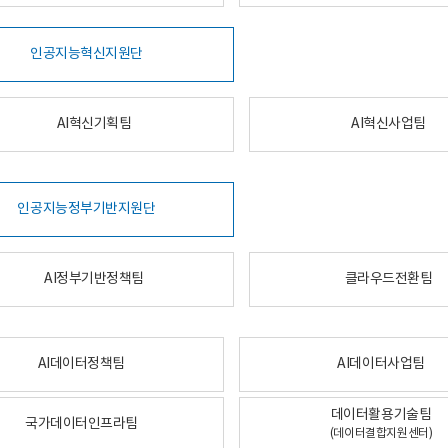
인공지능혁신지원단
AI혁신기획팀
AI혁신사업팀
인공지능정부기반지원단
AI정부기반정책팀
클라우드전환팀
AI데이터정책팀
AI데이터사업팀
데이터활용기술팀
국가데이터인프라팀
(데이터결합지원센터)