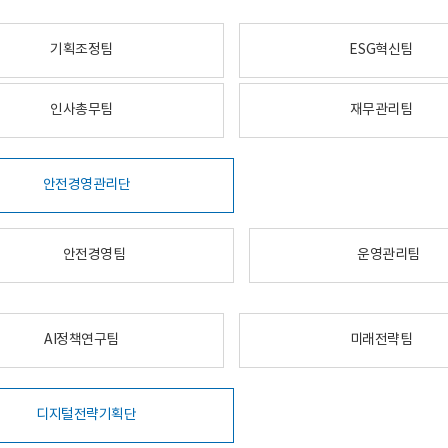
기획조정팀
ESG혁신팀
인사총무팀
재무관리팀
안전경영관리단
안전경영팀
운영관리팀
AI정책연구팀
미래전략팀
디지털전략기획단