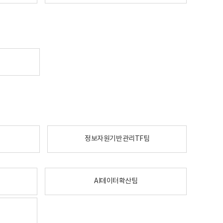
정보자원기반관리TF팀
AI데이터확산팀