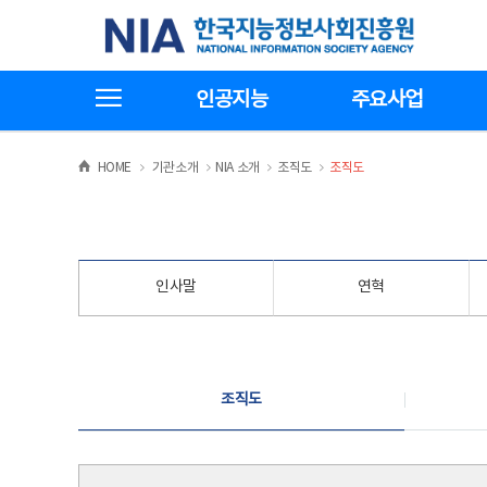
본
전
한국지능정보사회진흥원
문
체
바
메
로
뉴
가
바
전체메뉴보기
기
로
인공지능
주요사업
가
기
>
>
>
>
HOME
기관소개
NIA 소개
조직도
조직도
인사말
연혁
조직도
조직도
조직도