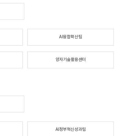
AI융합확산팀
양자기술활용센터
AI정부혁신성과팀