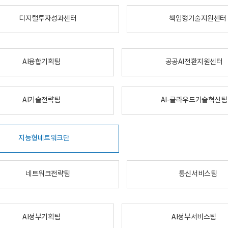
디지털투자성과센터
책임형기술지원센터
AI융합기획팀
공공AI전환지원센터
AI기술전략팀
AI-클라우드기술혁신팀
지능형네트워크단
네트워크전략팀
통신서비스팀
AI정부기획팀
AI정부서비스팀