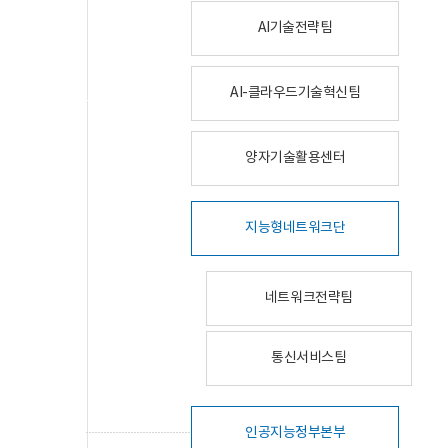
AI기술전략팀
AI-클라우드기술혁신팀
양자기술활용센터
지능형네트워크단
네트워크전략팀
통신서비스팀
인공지능정부본부