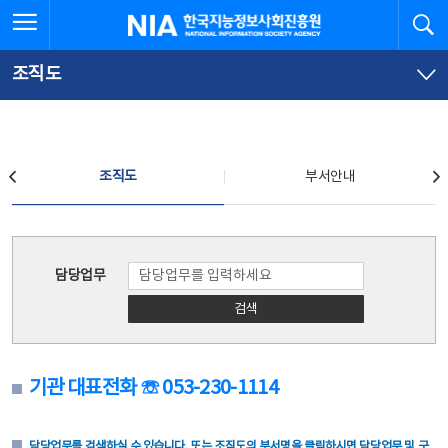
본
전
전체메뉴 열기
검
한국지능정보사회진흥원
문
체
바
메
로
뉴
가
바
조직도
기
로
가
기
조직도
조직도
부서안내
조직도
담당업무
검색
기관 대표전화 ☏ 053-230-1114
담당업무를 검색하실 수 있습니다. 또는 조직도의 부서명을 클릭하시면 담당업무 및 구