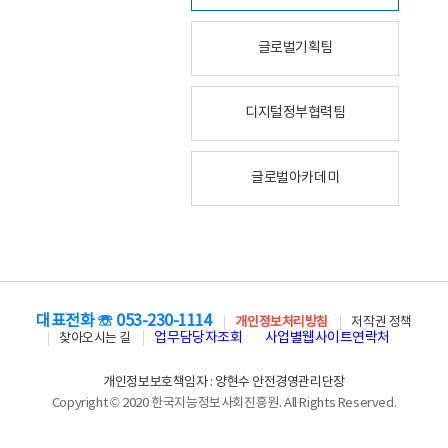
글로벌기획팀
디지털정부협력팀
글로벌아카데미
대표전화 ☏ 053-230-1114
개인정보처리방침
저작권 정책
업무담당자조회
사업별웹사이트연락처
찾아오시는 길
개인정보보호책임자 : 양현수 안전경영관리단장
Copyright © 2020 한국지능정보사회진흥원. All Rights Reserved.