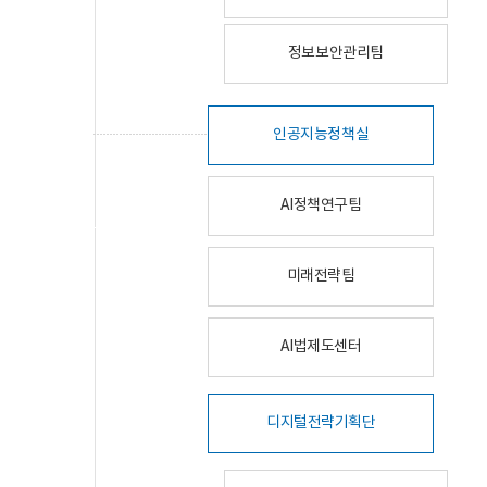
정보보안관리팀
인공지능정책실
AI정책연구팀
미래전략팀
AI법제도센터
디지털전략기획단