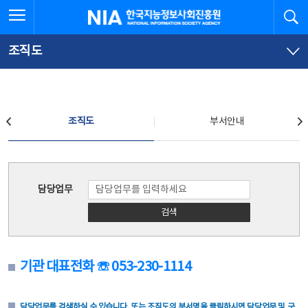
본
전
전체메뉴 열기
검
한국지능정보사회진흥원
문
체
바
메
로
뉴
가
바
조직도
기
로
가
기
조직도
조직도
부서안내
조직도
담당업무
검색
기관 대표전화 ☏ 053-230-1114
담당업무를 검색하실 수 있습니다. 또는 조직도의 부서명을 클릭하시면 담당업무 및 구