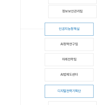
정보보안관리팀
인공지능정책실
AI정책연구팀
미래전략팀
AI법제도센터
디지털전략기획단