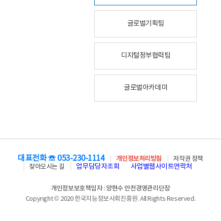
글로벌기획팀
디지털정부협력팀
글로벌아카데미
대표전화 ☏ 053-230-1114
개인정보처리방침
저작권 정책
업무담당자조회
사업별웹사이트연락처
찾아오시는 길
개인정보보호책임자 : 양현수 안전경영관리단장
Copyright © 2020 한국지능정보사회진흥원. All Rights Reserved.