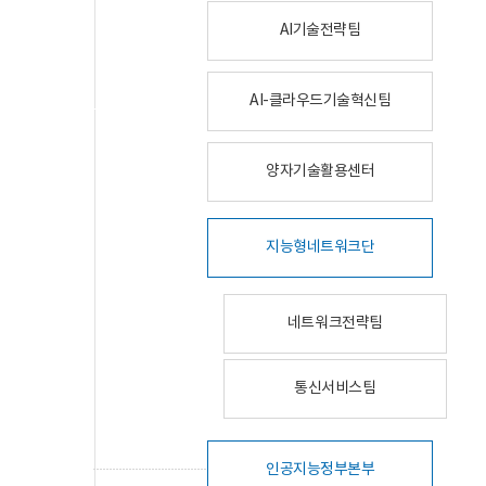
AI기술전략팀
AI-클라우드기술혁신팀
양자기술활용센터
지능형네트워크단
네트워크전략팀
통신서비스팀
인공지능정부본부