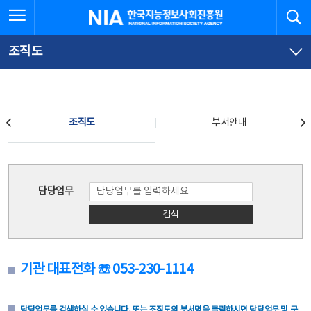
본
전
전체메뉴 열기
검
한국지능정보사회진흥원
문
체
바
메
로
뉴
가
바
조직도
기
로
가
기
조직도
조직도
부서안내
조직도
담당업무
검색
기관 대표전화 ☏ 053-230-1114
담당업무를 검색하실 수 있습니다. 또는 조직도의 부서명을 클릭하시면 담당업무 및 구