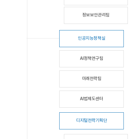
정보보안관리팀
인공지능정책실
AI정책연구팀
미래전략팀
AI법제도센터
디지털전략기획단