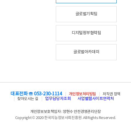
글로벌기획팀
디지털정부협력팀
글로벌아카데미
대표전화 ☏ 053-230-1114
개인정보처리방침
저작권 정책
업무담당자조회
사업별웹사이트연락처
찾아오시는 길
개인정보보호책임자 : 양현수 안전경영관리단장
Copyright © 2020 한국지능정보사회진흥원. All Rights Reserved.