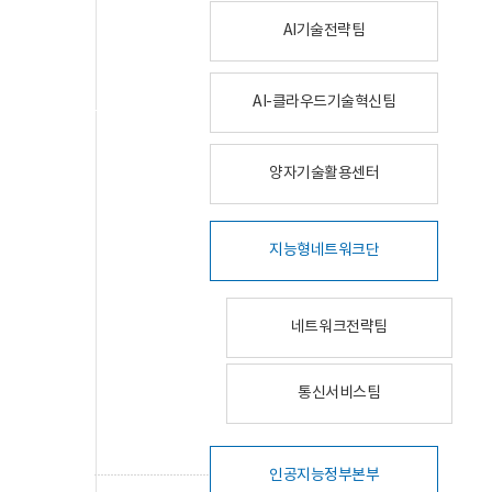
AI기술전략팀
AI-클라우드기술혁신팀
양자기술활용센터
지능형네트워크단
네트워크전략팀
통신서비스팀
인공지능정부본부