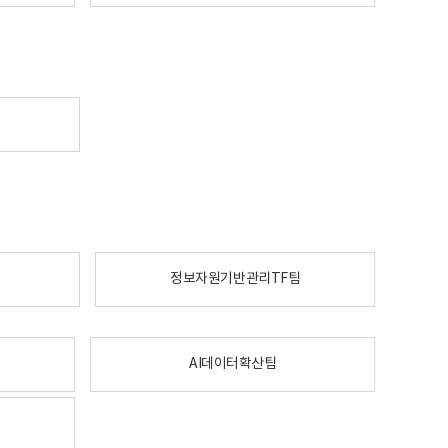
정보자원기반관리TF팀
AI데이터확산팀