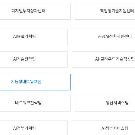
디지털투자성과센터
책임형기술지원센터
AI융합기획팀
공공AI전환지원센터
AI기술전략팀
AI-클라우드기술혁신팀
지능형네트워크단
네트워크전략팀
통신서비스팀
AI정부기획팀
AI정부서비스팀