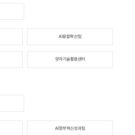
AI융합확산팀
양자기술활용센터
AI정부혁신성과팀