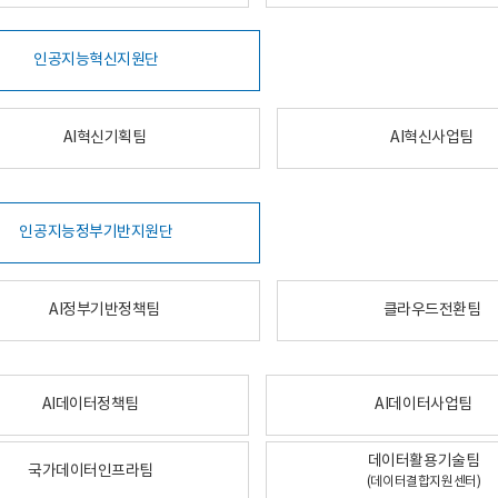
인공지능혁신지원단
AI혁신기획팀
AI혁신사업팀
인공지능정부기반지원단
AI정부기반정책팀
클라우드전환팀
AI데이터정책팀
AI데이터사업팀
데이터활용기술팀
국가데이터인프라팀
(데이터결합지원센터)