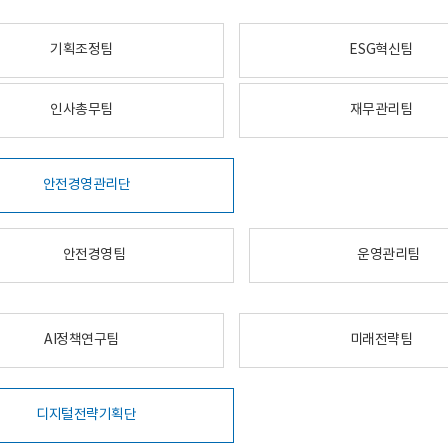
기획조정팀
ESG혁신팀
인사총무팀
재무관리팀
안전경영관리단
안전경영팀
운영관리팀
AI정책연구팀
미래전략팀
디지털전략기획단