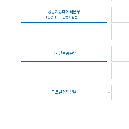
공공지능데이터본부
(공공데이터활용지원센터)
디지털포용본부
글로벌협력본부