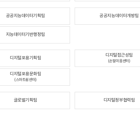
공공지능데이터기획팀
공공지능데이터개방팀
지능데이터기반행정팀
디지털접근성팀
디지털포용기획팀
(손말이음센터)
디지털포용문화팀
(스마트쉼센터)
글로벌기획팀
디지털정부협력팀