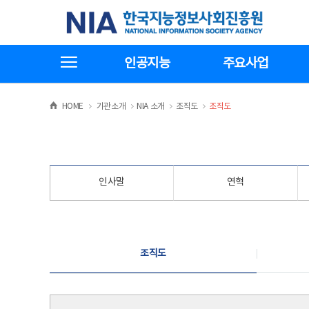
본
전
한국지능정보사회진흥원
문
체
바
메
로
뉴
가
바
전체메뉴보기
기
로
인공지능
주요사업
가
기
>
>
>
>
HOME
기관소개
NIA 소개
조직도
조직도
인사말
연혁
조직도
조직도
조직도