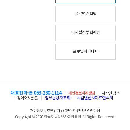
글로벌기획팀
디지털정부협력팀
글로벌아카데미
대표전화 ☏ 053-230-1114
개인정보처리방침
저작권 정책
업무담당자조회
사업별웹사이트연락처
찾아오시는 길
개인정보보호책임자 : 양현수 안전경영관리단장
Copyright © 2020 한국지능정보사회진흥원. All Rights Reserved.