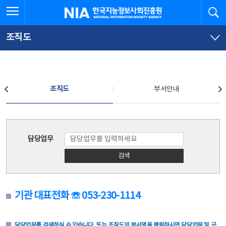
본
전
전체메뉴 열기
검
한국지능정보사회진흥원
문
체
바
메
로
뉴
가
바
조직도
기
로
가
기
조직도
조직도
부서안내
조직도
담당업무
검색
기관 대표전화 ☏ 053-230-1114
담당업무를 검색하실 수 있습니다. 또는 조직도의 부서명을 클릭하시면 담당업무 및 구