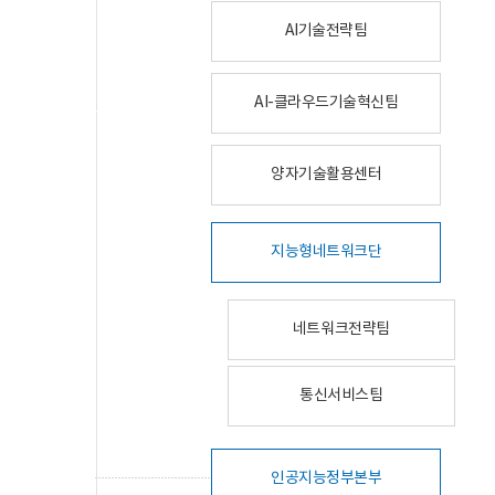
AI기술전략팀
AI-클라우드기술혁신팀
양자기술활용센터
지능형네트워크단
네트워크전략팀
통신서비스팀
인공지능정부본부