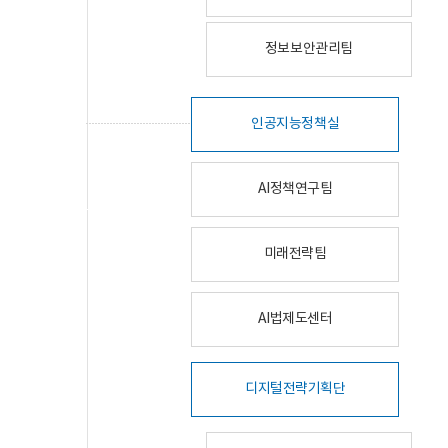
정보보안관리팀
인공지능정책실
AI정책연구팀
미래전략팀
AI법제도센터
디지털전략기획단